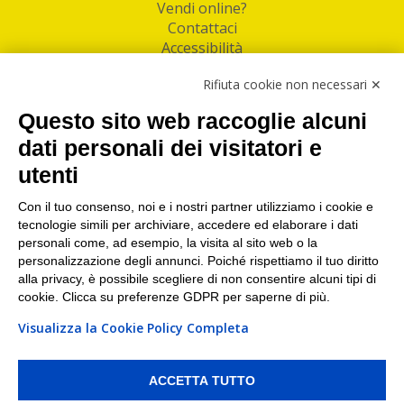
Vendi online?
Contattaci
Accessibilità
Follow Us
Rifiuta cookie non necessari ✕
Facebook
Questo sito web raccoglie alcuni
Linkedin
dati personali dei visitatori e
utenti
I nostri punti di ritiro e spedizione pacchi nelle
maggiori città italiane
Con il tuo consenso, noi e i nostri partner utilizziamo i cookie e
tecnologie simili per archiviare, accedere ed elaborare i dati
Torino
|
Milano
|
Roma
|
Bologna
|
Firenze
|
Genova
|
personali come, ad esempio, la visita al sito web o la
Napoli
|
Varese
personalizzazione degli annunci. Poiché rispettiamo il tuo diritto
alla privacy, è possibile scegliere di non consentire alcuni tipi di
cookie. Clicca su preferenze GDPR per saperne di più.
Visualizza la Cookie Policy Completa
©2026 IndaBox srl
PI/CF/N°Iscr.: 10821360012 | REA: RM 1494760 | Cap.Soc.: 50.000€ |
Whistleblowing
|
Privacy
|
Preferenze Cookies
ACCETTA TUTTO
IndaBox | Oltre 11.500 punti di ritiro tra Bar, Tabaccai, Edicole e Kipoint per