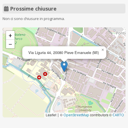
Prossime chiusure
Non ci sono chiusure in programma.
+
−
×
Via Liguria 44, 20080 Pieve Emanuele (MI)
Leaflet
©
contributors ©
|
OpenStreetMap
CARTO