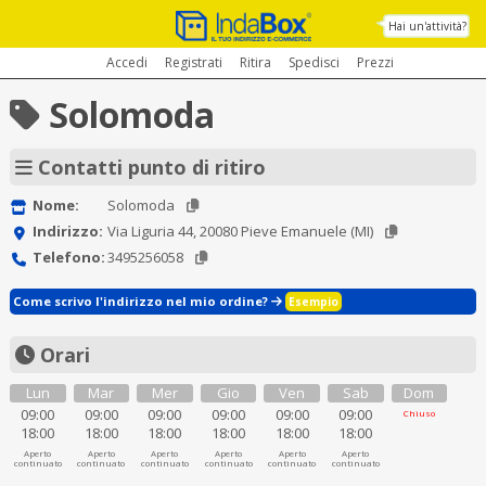
Hai un'attività?
Accedi
Registrati
Ritira
Spedisci
Prezzi
Solomoda
Contatti punto di ritiro
Nome:
Solomoda
Indirizzo:
Via Liguria 44, 20080 Pieve Emanuele (MI)
Telefono:
3495256058
Come scrivo l'indirizzo nel mio ordine?
Esempio
Orari
Lun
Mar
Mer
Gio
Ven
Sab
Dom
09:00
09:00
09:00
09:00
09:00
09:00
Chiuso
18:00
18:00
18:00
18:00
18:00
18:00
Aperto
Aperto
Aperto
Aperto
Aperto
Aperto
continuato
continuato
continuato
continuato
continuato
continuato