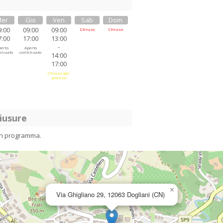
er
Gio
Ven
Sab
Dom
9:00
09:00
09:00
Chiuso
Chiuso
7:00
17:00
13:00
-
erto
Aperto
inuato
continuato
14:00
17:00
Chiuso per
pranzo
iusure
in programma.
×
Via Ghigliano 29, 12063 Dogliani (CN)