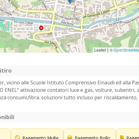
Leaflet
©
|
OpenStreetM
itiro
r, vicino alle Scuole Istituto Comprensivo Einaudi ed alla Pas
 ENEL" attivazione contatori luce e gas, volture, subentri,
za consumi,fibra. soluzioni tutto incluso per riscaldamento
nibili
Pagamento Multe
Pagamento Bollo
Pagam