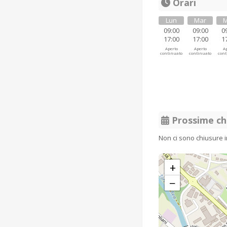
Orari
Lun
Mar
M
09:00
09:00
0
17:00
17:00
1
Aperto
Aperto
Ap
continuato
continuato
cont
Prossime ch
Non ci sono chiusure 
+
−