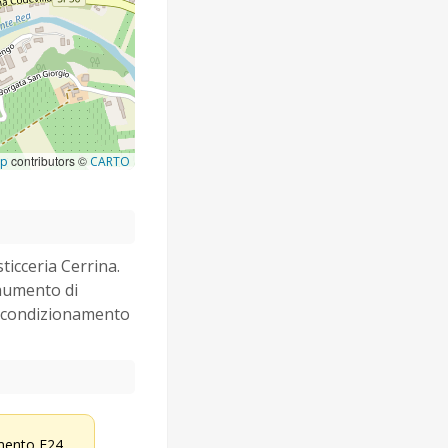
contributors ©
ap
CARTO
ticceria Cerrina.
 aumento di
, condizionamento
ento F24