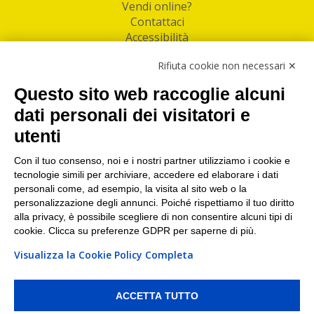
Vendi online?
Contattaci
Accessibilità
Follow Us
Rifiuta cookie non necessari ✕
Facebook
Questo sito web raccoglie alcuni
Linkedin
dati personali dei visitatori e
utenti
I nostri punti di ritiro e spedizione pacchi nelle
maggiori città italiane
Con il tuo consenso, noi e i nostri partner utilizziamo i cookie e
tecnologie simili per archiviare, accedere ed elaborare i dati
Torino
|
Milano
|
Roma
|
Bologna
|
Firenze
|
Genova
|
personali come, ad esempio, la visita al sito web o la
Napoli
|
Varese
personalizzazione degli annunci. Poiché rispettiamo il tuo diritto
alla privacy, è possibile scegliere di non consentire alcuni tipi di
cookie. Clicca su preferenze GDPR per saperne di più.
Visualizza la Cookie Policy Completa
©2026 IndaBox srl
PI/CF/N°Iscr.: 10821360012 | REA: RM 1494760 | Cap.Soc.: 50.000€ |
Whistleblowing
|
Privacy
|
Preferenze Cookies
ACCETTA TUTTO
IndaBox | Oltre 11.500 punti di ritiro tra Bar, Tabaccai, Edicole e Kipoint per