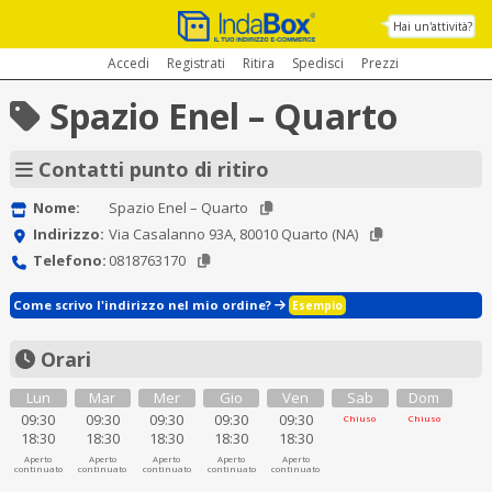
Hai un'attività?
Accedi
Registrati
Ritira
Spedisci
Prezzi
Spazio Enel – Quarto
Contatti punto di ritiro
Nome:
Spazio Enel – Quarto
Indirizzo:
Via Casalanno 93A, 80010 Quarto (NA)
Telefono:
0818763170
Come scrivo l'indirizzo nel mio ordine?
Esempio
Orari
Lun
Mar
Mer
Gio
Ven
Sab
Dom
09:30
09:30
09:30
09:30
09:30
Chiuso
Chiuso
18:30
18:30
18:30
18:30
18:30
Aperto
Aperto
Aperto
Aperto
Aperto
continuato
continuato
continuato
continuato
continuato