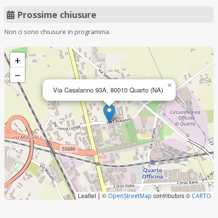
Prossime chiusure
Non ci sono chiusure in programma.
+
−
×
Via Casalanno 93A, 80010 Quarto (NA)
Leaflet
©
contributors ©
|
OpenStreetMap
CARTO