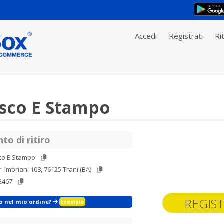
Accedi
Registrati
Rit
sco E Stampo
to di ritiro
co E Stampo
r. Imbriani 108, 76125 Trani (BA)
2467
REGIST
zo nel mio ordine?
Esempio