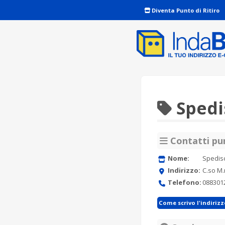
Diventa Punto di Ritiro
Spedi
Contatti pun
Nome:
Spedis
Indirizzo:
C.so M.
Telefono:
088301
Come scrivo l'indiriz