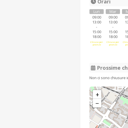
Orari
Lun
Mar
M
09:00
09:00
0
13:00
13:00
1
-
-
15:00
15:00
1
18:00
18:00
1
Chiuso per
Chiuso per
Chiu
pranzo
pranzo
pr
Prossime ch
Non ci sono chiusure 
+
−