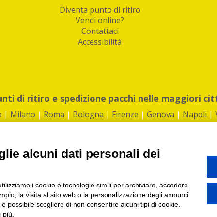
Diventa punto di ritiro
Vendi online?
Contattaci
Accessibilità
unti di ritiro e spedizione pacchi nelle maggiori cit
o
|
Milano
|
Roma
|
Bologna
|
Firenze
|
Genova
|
Napoli
|
lie alcuni dati personali dei
©2026 IndaBox srl
utilizziamo i cookie e tecnologie simili per archiviare, accedere
1360012 | REA: RM 1494760 | Cap.Soc.: 50.000€ |
Whistleblowing
|
Privacy
|
ti di ritiro tra Bar, Tabaccai, Edicole e Kipoint per ritirare i tuoi acquisti onli
pio, la visita al sito web o la personalizzazione degli annunci.
, è possibile scegliere di non consentire alcuni tipi di cookie.
 più.