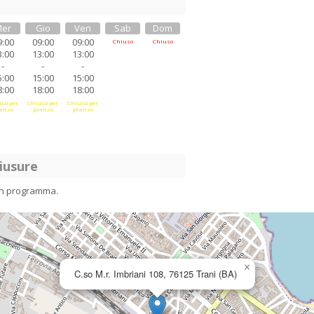
er
Gio
Ven
Sab
Dom
9:00
09:00
09:00
Chiuso
Chiuso
3:00
13:00
13:00
-
-
-
5:00
15:00
15:00
8:00
18:00
18:00
so per
Chiuso per
Chiuso per
anzo
pranzo
pranzo
iusure
in programma.
×
C.so M.r. Imbriani 108, 76125 Trani (BA)