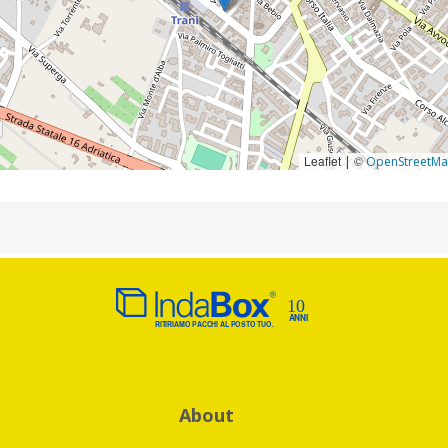
Leaflet
©
|
OpenStreetM
About