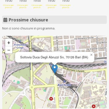
19:00
19:00
19:00
19:00
19:00
Chiuso per
Chiuso per
Chiuso per
Chiuso per
Chiuso per
pranzo
pranzo
pranzo
pranzo
pranzo
Prossime chiusure
Non ci sono chiusure in programma.
+
−
×
Sottovia Duca Degli Abruzzi Sn, 70126 Bari (BA)