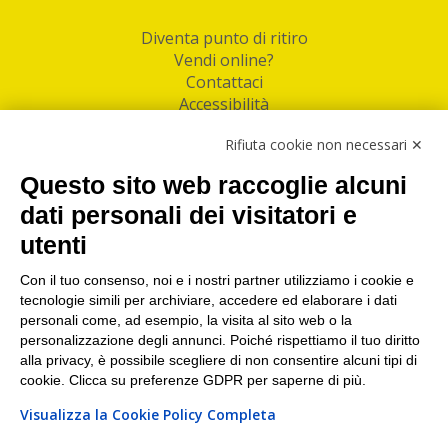
Diventa punto di ritiro
Vendi online?
Contattaci
Accessibilità
Follow Us
Rifiuta cookie non necessari ✕
Facebook
Questo sito web raccoglie alcuni
Linkedin
dati personali dei visitatori e
utenti
I nostri punti di ritiro e spedizione pacchi nelle
maggiori città italiane
Con il tuo consenso, noi e i nostri partner utilizziamo i cookie e
tecnologie simili per archiviare, accedere ed elaborare i dati
Torino
|
Milano
|
Roma
|
Bologna
|
Firenze
|
Genova
|
personali come, ad esempio, la visita al sito web o la
Napoli
|
Varese
personalizzazione degli annunci. Poiché rispettiamo il tuo diritto
alla privacy, è possibile scegliere di non consentire alcuni tipi di
cookie. Clicca su preferenze GDPR per saperne di più.
Visualizza la Cookie Policy Completa
©2026 IndaBox srl