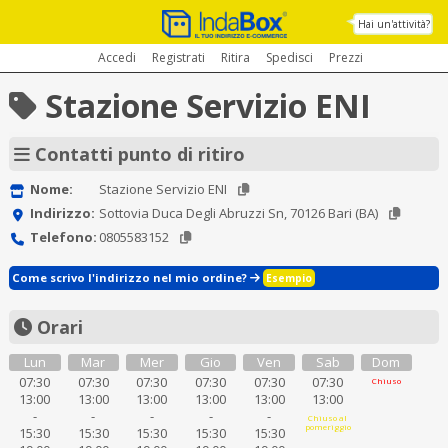
Hai un'attività?
Accedi
Registrati
Ritira
Spedisci
Prezzi
Stazione Servizio ENI
Contatti punto di ritiro
Nome:
Stazione Servizio ENI
Indirizzo:
Sottovia Duca Degli Abruzzi Sn, 70126 Bari (BA)
Telefono:
0805583152
Come scrivo l'indirizzo nel mio ordine?
Esempio
Orari
Lun
Mar
Mer
Gio
Ven
Sab
Dom
07:30
07:30
07:30
07:30
07:30
07:30
Chiuso
13:00
13:00
13:00
13:00
13:00
13:00
-
-
-
-
-
Chiuso al
pomeriggio
15:30
15:30
15:30
15:30
15:30