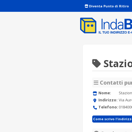
Diventa Punto di Ritiro
Stazio
Contatti pun
Nome:
Stazion
Indirizzo:
Via Aur
Telefono:
018400
Come scrivo l'indiriz