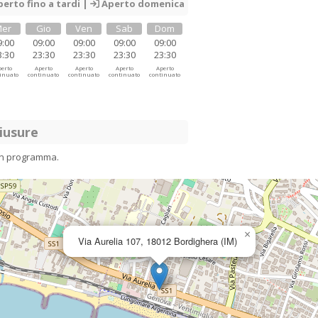
erto fino a tardi |
Aperto domenica
er
Gio
Ven
Sab
Dom
9:00
09:00
09:00
09:00
09:00
3:30
23:30
23:30
23:30
23:30
erto
Aperto
Aperto
Aperto
Aperto
inuato
continuato
continuato
continuato
continuato
iusure
in programma.
×
Via Aurelia 107, 18012 Bordighera (IM)