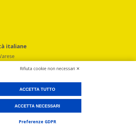
tà italiane
Varese
Rifiuta cookie non necessari ✕
ACCETTA TUTTO
Preferenze Cookies
ACCETTA NECESSARI
ne e spedire i tuoi pacchi.
Preferenze GDPR