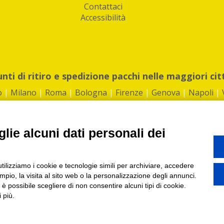
Contattaci
Accessibilità
unti di ritiro e spedizione pacchi nelle maggiori cit
o
|
Milano
|
Roma
|
Bologna
|
Firenze
|
Genova
|
Napoli
|
lie alcuni dati personali dei
©2026 IndaBox srl
utilizziamo i cookie e tecnologie simili per archiviare, accedere
1360012 | REA: RM 1494760 | Cap.Soc.: 50.000€ |
Whistleblowing
|
Privacy
|
ti di ritiro tra Bar, Tabaccai, Edicole e Kipoint per ritirare i tuoi acquisti onli
pio, la visita al sito web o la personalizzazione degli annunci.
, è possibile scegliere di non consentire alcuni tipi di cookie.
 più.