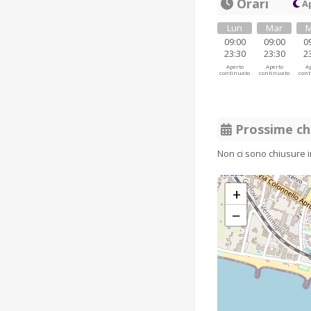
Orari
Ap
Lun
Mar
M
09:00
09:00
0
23:30
23:30
2
Aperto
Aperto
Ap
continuato
continuato
cont
Prossime ch
Non ci sono chiusure 
+
−