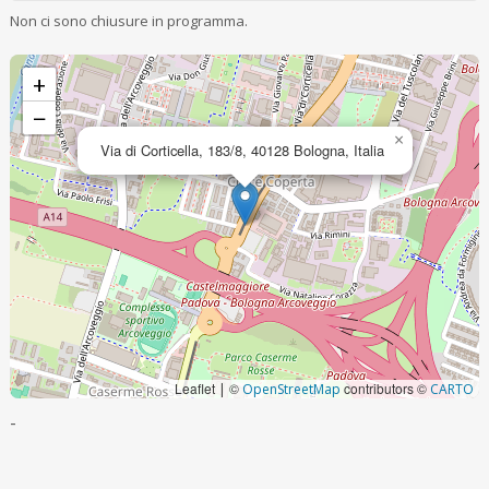
Non ci sono chiusure in programma.
+
−
×
Via di Corticella, 183/8, 40128 Bologna, Italia
Leaflet
©
contributors ©
|
OpenStreetMap
CARTO
-