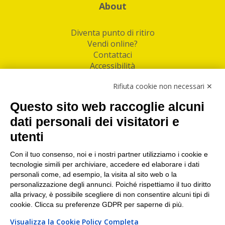
About
Diventa punto di ritiro
Vendi online?
Contattaci
Accessibilità
Follow Us
Rifiuta cookie non necessari ✕
Facebook
Questo sito web raccoglie alcuni
Linkedin
dati personali dei visitatori e
utenti
I nostri punti di ritiro e spedizione pacchi nelle
maggiori città italiane
Con il tuo consenso, noi e i nostri partner utilizziamo i cookie e
tecnologie simili per archiviare, accedere ed elaborare i dati
Torino
|
Milano
|
Roma
|
Bologna
|
Firenze
|
Genova
|
personali come, ad esempio, la visita al sito web o la
Napoli
|
Varese
personalizzazione degli annunci. Poiché rispettiamo il tuo diritto
alla privacy, è possibile scegliere di non consentire alcuni tipi di
cookie. Clicca su preferenze GDPR per saperne di più.
Visualizza la Cookie Policy Completa