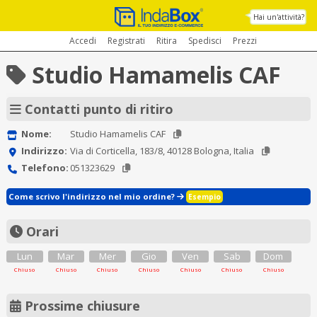
Hai un'attività?
Accedi
Registrati
Ritira
Spedisci
Prezzi
Studio Hamamelis CAF
Contatti punto di ritiro
Nome:
Studio Hamamelis CAF
Indirizzo:
Via di Corticella, 183/8, 40128 Bologna, Italia
Telefono:
051323629
Come scrivo l'indirizzo nel mio ordine?
Esempio
Orari
Lun
Mar
Mer
Gio
Ven
Sab
Dom
Chiuso
Chiuso
Chiuso
Chiuso
Chiuso
Chiuso
Chiuso
Prossime chiusure