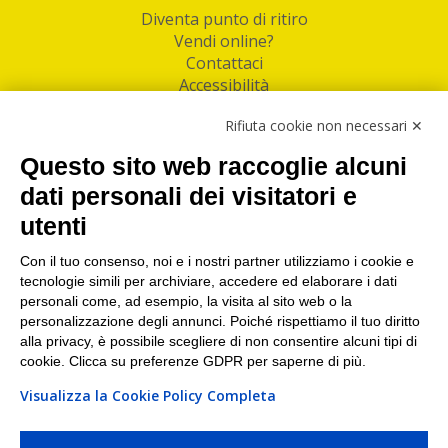
Diventa punto di ritiro
Vendi online?
Contattaci
Accessibilità
Follow Us
Rifiuta cookie non necessari ✕
Facebook
Questo sito web raccoglie alcuni
Linkedin
dati personali dei visitatori e
utenti
I nostri punti di ritiro e spedizione pacchi nelle
maggiori città italiane
Con il tuo consenso, noi e i nostri partner utilizziamo i cookie e
tecnologie simili per archiviare, accedere ed elaborare i dati
Torino
|
Milano
|
Roma
|
Bologna
|
Firenze
|
Genova
|
personali come, ad esempio, la visita al sito web o la
Napoli
|
Varese
personalizzazione degli annunci. Poiché rispettiamo il tuo diritto
alla privacy, è possibile scegliere di non consentire alcuni tipi di
cookie. Clicca su preferenze GDPR per saperne di più.
Visualizza la Cookie Policy Completa
©2026 IndaBox srl
PI/CF/N°Iscr.: 10821360012 | REA: RM 1494760 | Cap.Soc.: 50.000€ |