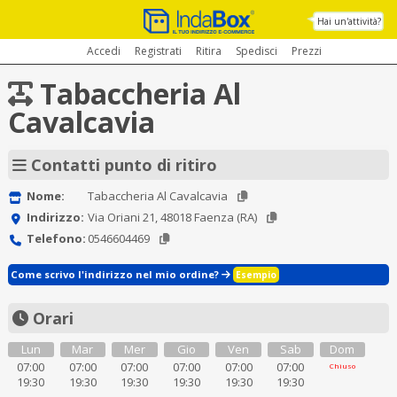
Hai un'attività?
Accedi
Registrati
Ritira
Spedisci
Prezzi
Tabaccheria Al
Cavalcavia
Contatti punto di ritiro
Nome:
Tabaccheria Al Cavalcavia
Indirizzo:
Via Oriani 21, 48018 Faenza (RA)
Telefono:
0546604469
Come scrivo l'indirizzo nel mio ordine?
Esempio
Orari
Lun
Mar
Mer
Gio
Ven
Sab
Dom
07:00
07:00
07:00
07:00
07:00
07:00
Chiuso
19:30
19:30
19:30
19:30
19:30
19:30