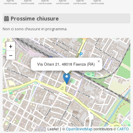
Aperto
Aperto
Aperto
Aperto
Aperto
Aperto
continuato
continuato
continuato
continuato
continuato
continuato
Prossime chiusure
Non ci sono chiusure in programma.
+
−
×
Via Oriani 21, 48018 Faenza (RA)
Leaflet
©
contributors ©
|
OpenStreetMap
CARTO