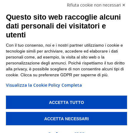
Rifiuta cookie non necessari ✕
Facebook
Questo sito web raccoglie alcuni
Linkedin
dati personali dei visitatori e
utenti
I nostri punti di ritiro e spedizione pacchi nelle
maggiori città italiane
Con il tuo consenso, noi e i nostri partner utilizziamo i cookie e
tecnologie simili per archiviare, accedere ed elaborare i dati
Torino
|
Milano
|
Roma
|
Bologna
|
Firenze
|
Genova
|
personali come, ad esempio, la visita al sito web o la
Napoli
|
Varese
personalizzazione degli annunci. Poiché rispettiamo il tuo diritto
alla privacy, è possibile scegliere di non consentire alcuni tipi di
cookie. Clicca su preferenze GDPR per saperne di più.
Visualizza la Cookie Policy Completa
©2026 IndaBox srl
PI/CF/N°Iscr.: 10821360012 | REA: RM 1494760 | Cap.Soc.: 50.000€ |
Whistleblowing
|
Privacy
|
Preferenze Cookies
ACCETTA TUTTO
IndaBox | Oltre 11.500 punti di ritiro tra Bar, Tabaccai, Edicole e Kipoint per
ritirare i tuoi acquisti online e spedire i tuoi pacchi.
ACCETTA NECESSARI