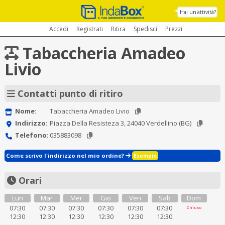
Hai un'attività?
Accedi
Registrati
Ritira
Spedisci
Prezzi
Tabaccheria Amadeo
Livio
Contatti punto di ritiro
Nome:
Tabaccheria Amadeo Livio
Indirizzo:
Piazza Della Resisteza 3, 24040 Verdellino (BG)
Telefono:
035883098
Come scrivo l'indirizzo nel mio ordine?
Esempio
Orari
Lun
Mar
Mer
Gio
Ven
Sab
Dom
07:30
07:30
07:30
07:30
07:30
07:30
Chiuso
12:30
12:30
12:30
12:30
12:30
12:30