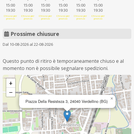
-
-
-
-
-
-
15:00
15:00
15:00
15:00
15:00
15:00
19:30
19:30
19:30
19:30
19:30
19:30
Chiuso per
Chiuso per
Chiuso per
Chiuso per
Chiuso per
Chiuso per
pranzo
pranzo
pranzo
pranzo
pranzo
pranzo
Prossime chiusure
Dal 10-08-2026 al 22-08-2026
Questo punto di ritiro è temporaneamente chiuso e al
momento non è possibile segnalare spedizioni.
+
−
×
Piazza Della Resisteza 3, 24040 Verdellino (BG)