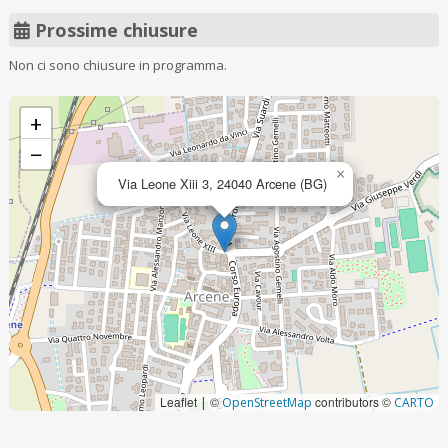
Prossime chiusure
Non ci sono chiusure in programma.
+
−
×
Via Leone Xiii 3, 24040 Arcene (BG)
Leaflet
©
contributors ©
|
OpenStreetMap
CARTO