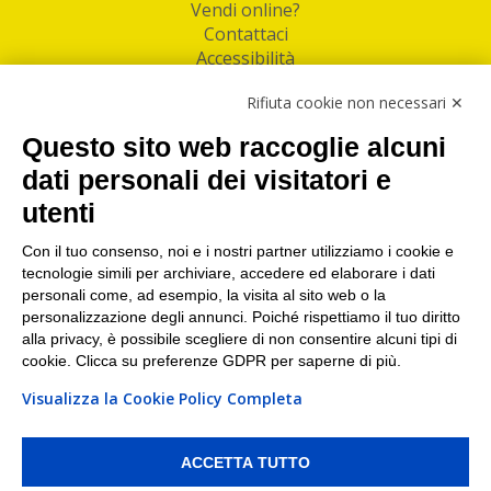
Vendi online?
Contattaci
Accessibilità
Follow Us
Rifiuta cookie non necessari ✕
Facebook
Questo sito web raccoglie alcuni
Linkedin
dati personali dei visitatori e
utenti
I nostri punti di ritiro e spedizione pacchi nelle
maggiori città italiane
Con il tuo consenso, noi e i nostri partner utilizziamo i cookie e
tecnologie simili per archiviare, accedere ed elaborare i dati
Torino
|
Milano
|
Roma
|
Bologna
|
Firenze
|
Genova
|
personali come, ad esempio, la visita al sito web o la
Napoli
|
Varese
personalizzazione degli annunci. Poiché rispettiamo il tuo diritto
alla privacy, è possibile scegliere di non consentire alcuni tipi di
cookie. Clicca su preferenze GDPR per saperne di più.
Visualizza la Cookie Policy Completa
©2026 IndaBox srl
PI/CF/N°Iscr.: 10821360012 | REA: RM 1494760 | Cap.Soc.: 50.000€ |
Whistleblowing
|
Privacy
|
Preferenze Cookies
ACCETTA TUTTO
IndaBox | Oltre 11.500 punti di ritiro tra Bar, Tabaccai, Edicole e Kipoint per