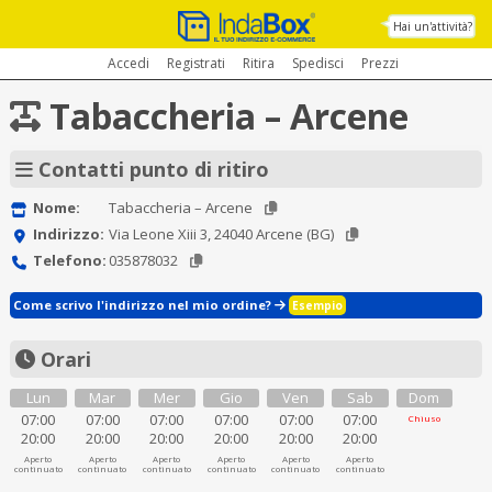
Hai un'attività?
Accedi
Registrati
Ritira
Spedisci
Prezzi
Tabaccheria – Arcene
Contatti punto di ritiro
Nome:
Tabaccheria – Arcene
Indirizzo:
Via Leone Xiii 3, 24040 Arcene (BG)
Telefono:
035878032
Come scrivo l'indirizzo nel mio ordine?
Esempio
Orari
Lun
Mar
Mer
Gio
Ven
Sab
Dom
07:00
07:00
07:00
07:00
07:00
07:00
Chiuso
20:00
20:00
20:00
20:00
20:00
20:00
Aperto
Aperto
Aperto
Aperto
Aperto
Aperto
continuato
continuato
continuato
continuato
continuato
continuato