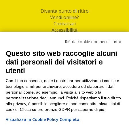
Diventa punto di ritiro
Vendi online?
Contattaci
Accessibilità
Follow Us
Rifiuta cookie non necessari ✕
Facebook
Questo sito web raccoglie alcuni
Linkedin
dati personali dei visitatori e
utenti
I nostri punti di ritiro e spedizione pacchi nelle
maggiori città italiane
Con il tuo consenso, noi e i nostri partner utilizziamo i cookie e
tecnologie simili per archiviare, accedere ed elaborare i dati
Torino
|
Milano
|
Roma
|
Bologna
|
Firenze
|
Genova
|
personali come, ad esempio, la visita al sito web o la
Napoli
|
Varese
personalizzazione degli annunci. Poiché rispettiamo il tuo diritto
alla privacy, è possibile scegliere di non consentire alcuni tipi di
cookie. Clicca su preferenze GDPR per saperne di più.
Visualizza la Cookie Policy Completa
©2026 IndaBox srl