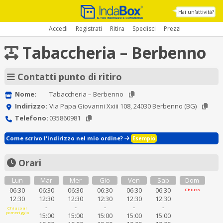
Hai un'attività?
Accedi
Registrati
Ritira
Spedisci
Prezzi
Tabaccheria – Berbenno
Contatti punto di ritiro
Nome:
Tabaccheria – Berbenno
Indirizzo:
Via Papa Giovanni Xxiii 108, 24030 Berbenno (BG)
Telefono:
035860981
Come scrivo l'indirizzo nel mio ordine?
Esempio
Orari
Lun
Mar
Mer
Gio
Ven
Sab
Dom
06:30
06:30
06:30
06:30
06:30
06:30
Chiuso
12:30
12:30
12:30
12:30
12:30
12:30
-
-
-
-
-
Chiuso al
pomeriggio
15:00
15:00
15:00
15:00
15:00