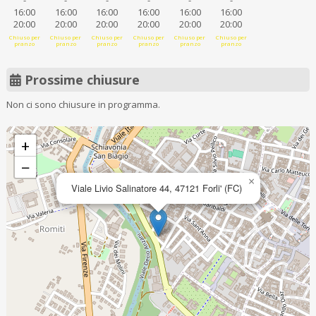
-
-
-
-
-
-
16:00
16:00
16:00
16:00
16:00
16:00
20:00
20:00
20:00
20:00
20:00
20:00
Chiuso per
Chiuso per
Chiuso per
Chiuso per
Chiuso per
Chiuso per
pranzo
pranzo
pranzo
pranzo
pranzo
pranzo
Prossime chiusure
Non ci sono chiusure in programma.
+
−
×
Viale Livio Salinatore 44, 47121 Forli' (FC)