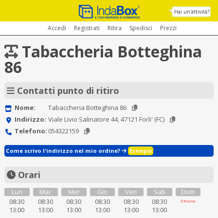
Hai un'attività?
Accedi
Registrati
Ritira
Spedisci
Prezzi
Tabaccheria Botteghina
86
Contatti punto di ritiro
Nome:
Tabaccheria Botteghina 86
Indirizzo:
Viale Livio Salinatore 44, 47121 Forli' (FC)
Telefono:
054322159
Come scrivo l'indirizzo nel mio ordine?
Esempio
Orari
Lun
Mar
Mer
Gio
Ven
Sab
Dom
08:30
08:30
08:30
08:30
08:30
08:30
Chiuso
13:00
13:00
13:00
13:00
13:00
13:00