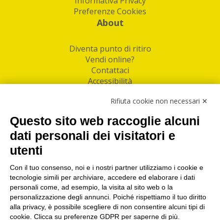
Informativa Privacy
Preferenze Cookies
About
Diventa punto di ritiro
Vendi online?
Contattaci
Accessibilità
Follow Us
Rifiuta cookie non necessari ✕
Facebook
Questo sito web raccoglie alcuni
Linkedin
dati personali dei visitatori e
utenti
I nostri punti di ritiro e spedizione pacchi nelle
maggiori città italiane
Con il tuo consenso, noi e i nostri partner utilizziamo i cookie e
tecnologie simili per archiviare, accedere ed elaborare i dati
Torino
|
Milano
|
Roma
|
Bologna
|
Firenze
|
Genova
|
personali come, ad esempio, la visita al sito web o la
Napoli
|
Varese
personalizzazione degli annunci. Poiché rispettiamo il tuo diritto
alla privacy, è possibile scegliere di non consentire alcuni tipi di
cookie. Clicca su preferenze GDPR per saperne di più.