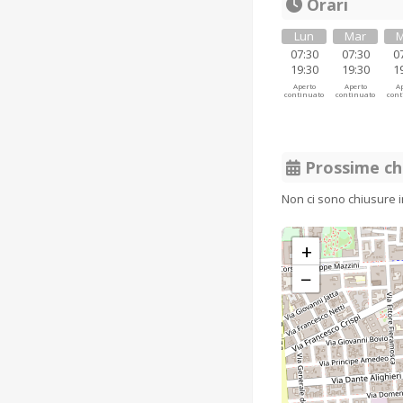
Orari
Lun
Mar
M
07:30
07:30
0
19:30
19:30
1
Aperto
Aperto
Ap
continuato
continuato
cont
Prossime ch
Non ci sono chiusure 
+
−