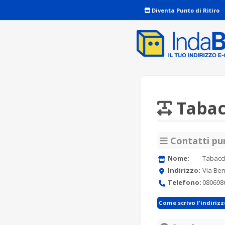
Diventa Punto di Ritiro
Tabac
Contatti pun
Nome:
Tabacch
Indirizzo:
Via Ben
Telefono:
080698
Come scrivo l'indiriz