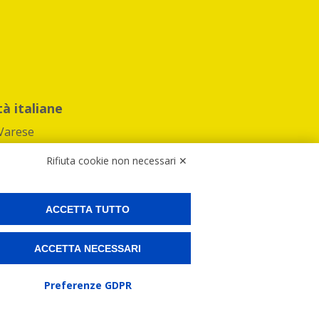
tà italiane
Varese
Rifiuta cookie non necessari ✕
ACCETTA TUTTO
Preferenze Cookies
ACCETTA NECESSARI
ne e spedire i tuoi pacchi.
Preferenze GDPR