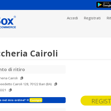
Accedi
Registrati
Rit
cheria Cairoli
to di ritiro
eria Cairoli
eedetto Cairoli 128, 70122 Bari (BA)
6321
REGIST
zo nel mio ordine?
Esempio