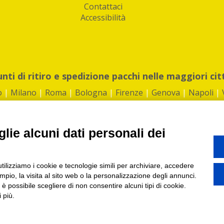
Contattaci
Accessibilità
unti di ritiro e spedizione pacchi nelle maggiori cit
o
|
Milano
|
Roma
|
Bologna
|
Firenze
|
Genova
|
Napoli
|
lie alcuni dati personali dei
©2026 IndaBox srl
utilizziamo i cookie e tecnologie simili per archiviare, accedere
1360012 | REA: RM 1494760 | Cap.Soc.: 50.000€ |
Whistleblowing
|
Privacy
|
ti di ritiro tra Bar, Tabaccai, Edicole e Kipoint per ritirare i tuoi acquisti onli
pio, la visita al sito web o la personalizzazione degli annunci.
, è possibile scegliere di non consentire alcuni tipi di cookie.
 più.