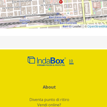
Leaflet
©
|
OpenStreetM
About
Diventa punto di ritiro
Vendi online?