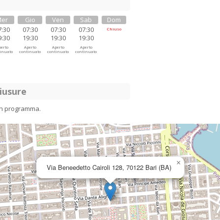
er
Gio
Ven
Sab
Dom
7:30
07:30
07:30
07:30
Chiuso
9:30
19:30
19:30
19:30
erto
Aperto
Aperto
Aperto
inuato
continuato
continuato
continuato
iusure
in programma.
×
Via Beneedetto Cairoli 128, 70122 Bari (BA)