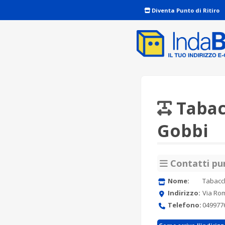
Diventa Punto di Ritiro
Tabacc
Gobbi
Contatti pun
Nome:
Tabacch
Indirizzo:
Via Rom
Telefono:
049977