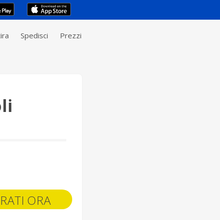
ira
Spedisci
Prezzi
li
RATI ORA