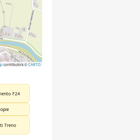
contributors ©
ap
CARTO
ento F24
opie
tti Treno