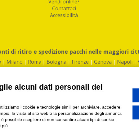
Vendi online?
Contattaci
Accessibilità
unti di ritiro e spedizione pacchi nelle maggiori cit
o
|
Milano
|
Roma
|
Bologna
|
Firenze
|
Genova
|
Napoli
|
lie alcuni dati personali dei
©2026 IndaBox srl
utilizziamo i cookie e tecnologie simili per archiviare, accedere
1360012 | REA: RM 1494760 | Cap.Soc.: 50.000€ |
Whistleblowing
|
Privacy
|
ti di ritiro tra Bar, Tabaccai, Edicole e Kipoint per ritirare i tuoi acquisti onli
pio, la visita al sito web o la personalizzazione degli annunci.
, è possibile scegliere di non consentire alcuni tipi di cookie.
 più.