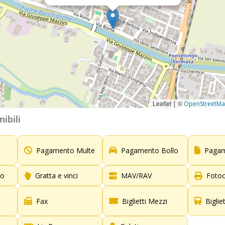
Leaflet
©
|
OpenStreetM
ibili
Pagamento Multe
Pagamento Bollo
Pagam
to
Gratta e vinci
MAV/RAV
Fotoc
Fax
Biglietti Mezzi
Biglie