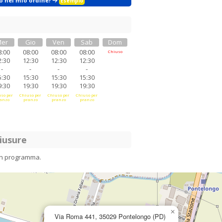
zo nel mio ordine?
Esempio
er
Gio
Ven
Sab
Dom
8:00
08:00
08:00
08:00
Chiuso
2:30
12:30
12:30
12:30
-
-
-
-
5:30
15:30
15:30
15:30
9:30
19:30
19:30
19:30
so per
Chiuso per
Chiuso per
Chiuso per
anzo
pranzo
pranzo
pranzo
iusure
in programma.
×
Via Roma 441, 35029 Pontelongo (PD)