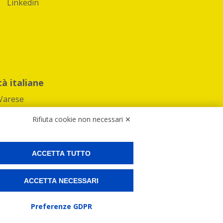
Linkedin
tà italiane
Varese
Rifiuta cookie non necessari ✕
ACCETTA TUTTO
Preferenze Cookies
ACCETTA NECESSARI
ne e spedire i tuoi pacchi.
Preferenze GDPR