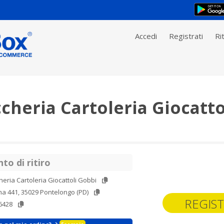
Accedi
Registrati
Rit
heria Cartoleria Giocatto
to di ritiro
eria Cartoleria Giocattoli Gobbi
a 441, 35029 Pontelongo (PD)
REGIST
6428