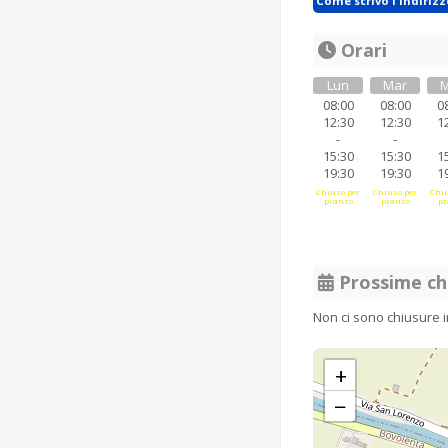
Come scrivo l'indiriz
Orari
Lun
Mar
M
08:00
08:00
0
12:30
12:30
1
-
-
15:30
15:30
1
19:30
19:30
1
Chiuso per
Chiuso per
Chiu
pranzo
pranzo
pr
Prossime ch
Non ci sono chiusure 
+
−