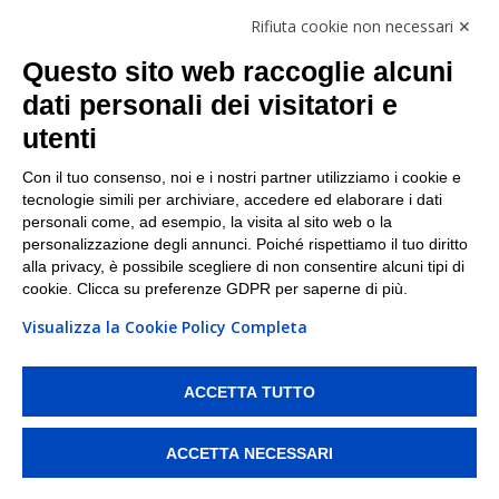
Follow Us
Rifiuta cookie non necessari ✕
Facebook
Questo sito web raccoglie alcuni
Linkedin
dati personali dei visitatori e
utenti
I nostri punti di ritiro e spedizione pacchi nelle
maggiori città italiane
Con il tuo consenso, noi e i nostri partner utilizziamo i cookie e
tecnologie simili per archiviare, accedere ed elaborare i dati
Torino
|
Milano
|
Roma
|
Bologna
|
Firenze
|
Genova
|
personali come, ad esempio, la visita al sito web o la
Napoli
|
Varese
personalizzazione degli annunci. Poiché rispettiamo il tuo diritto
alla privacy, è possibile scegliere di non consentire alcuni tipi di
cookie. Clicca su preferenze GDPR per saperne di più.
Visualizza la Cookie Policy Completa
©2026 IndaBox srl
PI/CF/N°Iscr.: 10821360012 | REA: RM 1494760 | Cap.Soc.: 50.000€ |
Whistleblowing
|
Privacy
|
Preferenze Cookies
ACCETTA TUTTO
IndaBox | Oltre 11.500 punti di ritiro tra Bar, Tabaccai, Edicole e Kipoint per
ritirare i tuoi acquisti online e spedire i tuoi pacchi.
ACCETTA NECESSARI