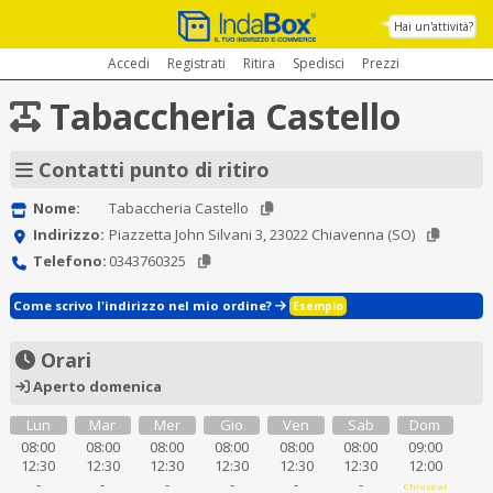
Hai un'attività?
Accedi
Registrati
Ritira
Spedisci
Prezzi
Tabaccheria Castello
Contatti punto di ritiro
Nome:
Tabaccheria Castello
Indirizzo:
Piazzetta John Silvani 3, 23022 Chiavenna (SO)
Telefono:
0343760325
Come scrivo l'indirizzo nel mio ordine?
Esempio
Orari
Aperto domenica
Lun
Mar
Mer
Gio
Ven
Sab
Dom
08:00
08:00
08:00
08:00
08:00
08:00
09:00
12:30
12:30
12:30
12:30
12:30
12:30
12:00
-
-
-
-
-
-
Chiuso al