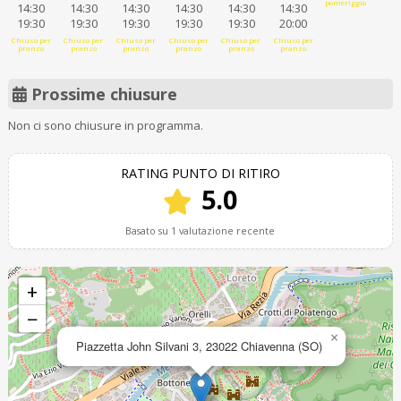
pomeriggio
14:30
14:30
14:30
14:30
14:30
14:30
19:30
19:30
19:30
19:30
19:30
20:00
Chiuso per
Chiuso per
Chiuso per
Chiuso per
Chiuso per
Chiuso per
pranzo
pranzo
pranzo
pranzo
pranzo
pranzo
Prossime chiusure
Non ci sono chiusure in programma.
RATING PUNTO DI RITIRO
5.0
Basato su 1 valutazione recente
+
−
×
Piazzetta John Silvani 3, 23022 Chiavenna (SO)