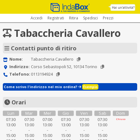
Hai un'attività?
Accedi
Registrati
Ritira
Spedisci
Prezzi
Tabaccheria Cavallero
Contatti punto di ritiro
Nome:
Tabaccheria Cavallero
Indirizzo:
Corso Sebastopoli 52, 10134 Torino
Telefono:
0113194924
Come scrivo l'indirizzo nel mio ordine?
Esempio
Orari
Lun
Mar
Mer
Gio
Ven
Sab
Dom
07:30
07:30
07:00
07:30
07:30
07:30
Chiuso
13:00
13:00
13:00
13:00
13:00
13:00
-
-
-
-
-
-
15:00
15:00
15:00
15:00
15:00
15:00