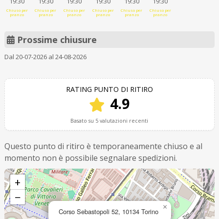
19:30
19:30
19:30
19:30
19:30
19:30
Chiuso per
Chiuso per
Chiuso per
Chiuso per
Chiuso per
Chiuso per
pranzo
pranzo
pranzo
pranzo
pranzo
pranzo
Prossime chiusure
Dal 20-07-2026 al 24-08-2026
RATING PUNTO DI RITIRO
4.9
Basato su 5 valutazioni recenti
Questo punto di ritiro è temporaneamente chiuso e al
momento non è possibile segnalare spedizioni.
+
−
×
Corso Sebastopoli 52, 10134 Torino