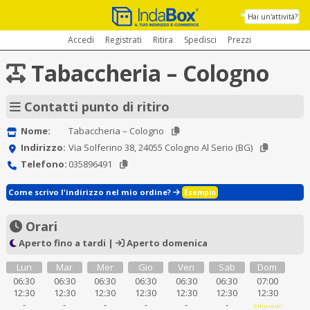
Hai un'attività?
Accedi
Registrati
Ritira
Spedisci
Prezzi
Tabaccheria – Cologno
Contatti punto di ritiro
Nome:
Tabaccheria – Cologno
Indirizzo:
Via Solferino 38, 24055 Cologno Al Serio (BG)
Telefono:
035896491
Come scrivo l'indirizzo nel mio ordine?
Esempio
Orari
Aperto fino a tardi |
Aperto domenica
Lun
Mar
Mer
Gio
Ven
Sab
Dom
06:30
06:30
06:30
06:30
06:30
06:30
07:00
12:30
12:30
12:30
12:30
12:30
12:30
12:30
-
-
-
-
-
-
Chiuso al