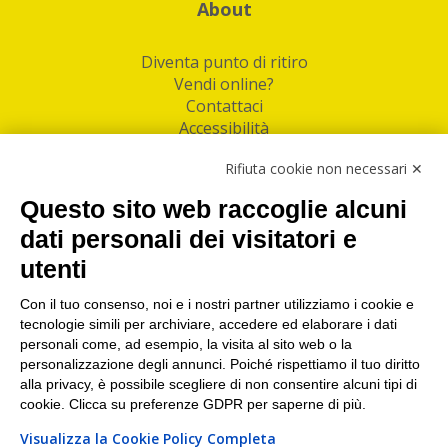
About
Diventa punto di ritiro
Vendi online?
Contattaci
Accessibilità
Follow Us
Rifiuta cookie non necessari ✕
Facebook
Questo sito web raccoglie alcuni
Linkedin
dati personali dei visitatori e
utenti
I nostri punti di ritiro e spedizione pacchi nelle
maggiori città italiane
Con il tuo consenso, noi e i nostri partner utilizziamo i cookie e
tecnologie simili per archiviare, accedere ed elaborare i dati
Torino
|
Milano
|
Roma
|
Bologna
|
Firenze
|
Genova
|
personali come, ad esempio, la visita al sito web o la
Napoli
|
Varese
personalizzazione degli annunci. Poiché rispettiamo il tuo diritto
alla privacy, è possibile scegliere di non consentire alcuni tipi di
cookie. Clicca su preferenze GDPR per saperne di più.
Visualizza la Cookie Policy Completa