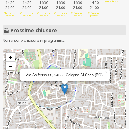
pomeriggio
14:30
14:30
14:30
14:30
14:30
14:30
21:00
21:00
21:00
21:00
21:00
21:00
Chiuso per
Chiuso per
Chiuso per
Chiuso per
Chiuso per
Chiuso per
pranzo
pranzo
pranzo
pranzo
pranzo
pranzo
Prossime chiusure
Non ci sono chiusure in programma.
+
−
×
Via Solferino 38, 24055 Cologno Al Serio (BG)