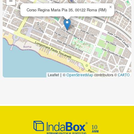
−
×
Corso Regina Maria Pia 35, 00122 Roma (RM)
Leaflet
©
contributors ©
|
OpenStreetMap
CARTO