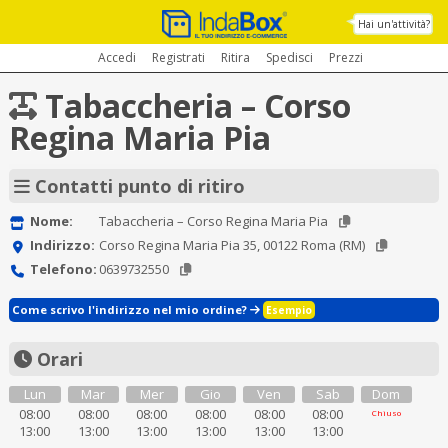
Hai un'attività?
Accedi
Registrati
Ritira
Spedisci
Prezzi
Tabaccheria – Corso
Regina Maria Pia
Contatti punto di ritiro
Nome:
Tabaccheria – Corso Regina Maria Pia
Indirizzo:
Corso Regina Maria Pia 35, 00122 Roma (RM)
Telefono:
0639732550
Come scrivo l'indirizzo nel mio ordine?
Esempio
Orari
Lun
Mar
Mer
Gio
Ven
Sab
Dom
08:00
08:00
08:00
08:00
08:00
08:00
Chiuso
13:00
13:00
13:00
13:00
13:00
13:00