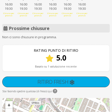
-
-
-
-
-
-
16:00
16:00
16:00
16:00
16:00
16:00
19:30
19:30
19:30
19:30
19:30
19:30
Chiuso per
Chiuso per
Chiuso per
Chiuso per
Chiuso per
Chiuso per
pranzo
pranzo
pranzo
pranzo
pranzo
pranzo
Prossime chiusure
Non ci sono chiusure in programma.
RATING PUNTO DI RITIRO
5.0
Basato su 1 valutazione recente
RITIRO FRESH
Stai facendo spedire qualcosa (di fresco) qui
+