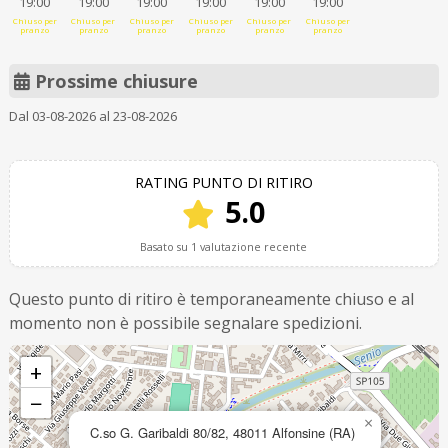
19:00
19:00
19:00
19:00
19:00
19:00
Chiuso per
Chiuso per
Chiuso per
Chiuso per
Chiuso per
Chiuso per
pranzo
pranzo
pranzo
pranzo
pranzo
pranzo
Prossime chiusure
Dal 03-08-2026 al 23-08-2026
RATING PUNTO DI RITIRO
5.0
Basato su 1 valutazione recente
Questo punto di ritiro è temporaneamente chiuso e al
momento non è possibile segnalare spedizioni.
+
−
×
C.so G. Garibaldi 80/82, 48011 Alfonsine (RA)