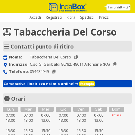
Hai un'attività?
Accedi
Registrati
Ritira
Spedisci
Prezzi
Tabaccheria Del Corso
Contatti punto di ritiro
Nome:
Tabaccheria Del Corso
Indirizzo:
C.so G. Garibaldi 80/82, 48011 Alfonsine (RA)
Telefono:
054484949
Come scrivo l'indirizzo nel mio ordine?
Esempio
Orari
Lun
Mar
Mer
Gio
Ven
Sab
Dom
07:00
07:00
07:00
07:00
07:00
07:00
Chiuso
13:00
13:00
13:00
13:00
13:00
13:00
-
-
-
-
-
-
15:30
15:30
15:30
15:30
15:30
15:30