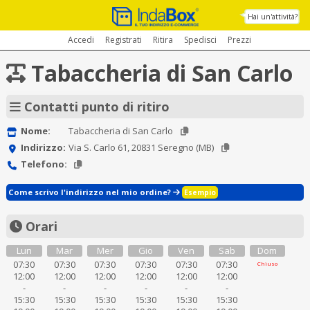
Hai un'attività?
Accedi
Registrati
Ritira
Spedisci
Prezzi
Tabaccheria di San Carlo
Contatti punto di ritiro
Nome:
Tabaccheria di San Carlo
Indirizzo:
Via S. Carlo 61, 20831 Seregno (MB)
Telefono:
Come scrivo l'indirizzo nel mio ordine?
Esempio
Orari
Lun
Mar
Mer
Gio
Ven
Sab
Dom
07:30
07:30
07:30
07:30
07:30
07:30
Chiuso
12:00
12:00
12:00
12:00
12:00
12:00
-
-
-
-
-
-
15:30
15:30
15:30
15:30
15:30
15:30