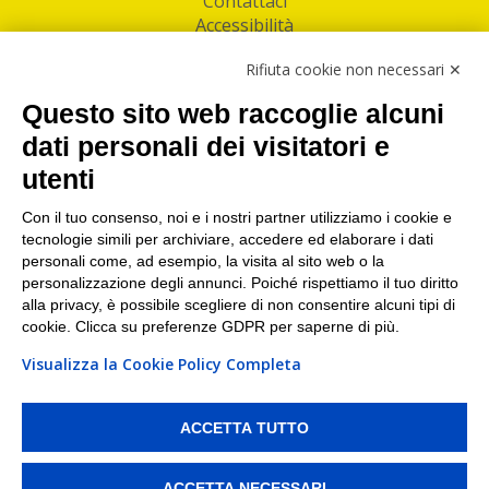
Contattaci
Accessibilità
Follow Us
Rifiuta cookie non necessari ✕
Facebook
Questo sito web raccoglie alcuni
Linkedin
dati personali dei visitatori e
utenti
I nostri punti di ritiro e spedizione pacchi nelle
maggiori città italiane
Con il tuo consenso, noi e i nostri partner utilizziamo i cookie e
tecnologie simili per archiviare, accedere ed elaborare i dati
Torino
|
Milano
|
Roma
|
Bologna
|
Firenze
|
Genova
|
personali come, ad esempio, la visita al sito web o la
Napoli
|
Varese
personalizzazione degli annunci. Poiché rispettiamo il tuo diritto
alla privacy, è possibile scegliere di non consentire alcuni tipi di
cookie. Clicca su preferenze GDPR per saperne di più.
Visualizza la Cookie Policy Completa
©2026 IndaBox srl
PI/CF/N°Iscr.: 10821360012 | REA: RM 1494760 | Cap.Soc.: 50.000€ |
Whistleblowing
|
Privacy
|
Preferenze Cookies
ACCETTA TUTTO
IndaBox | Oltre 11.500 punti di ritiro tra Bar, Tabaccai, Edicole e Kipoint per
ritirare i tuoi acquisti online e spedire i tuoi pacchi.
ACCETTA NECESSARI