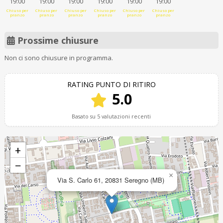
19:00
19:00
19:00
19:00
19:00
19:00
Chiuso per
Chiuso per
Chiuso per
Chiuso per
Chiuso per
Chiuso per
pranzo
pranzo
pranzo
pranzo
pranzo
pranzo
Prossime chiusure
Non ci sono chiusure in programma.
RATING PUNTO DI RITIRO
5.0
Basato su 5 valutazioni recenti
+
−
×
Via S. Carlo 61, 20831 Seregno (MB)