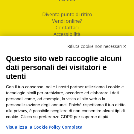
Diventa punto di ritiro
Vendi online?
Contattaci
Accessibilità
Follow Us
Rifiuta cookie non necessari ✕
Facebook
Questo sito web raccoglie alcuni
Linkedin
dati personali dei visitatori e
utenti
I nostri punti di ritiro e spedizione pacchi nelle
maggiori città italiane
Con il tuo consenso, noi e i nostri partner utilizziamo i cookie e
tecnologie simili per archiviare, accedere ed elaborare i dati
Torino
|
Milano
|
Roma
|
Bologna
|
Firenze
|
Genova
|
personali come, ad esempio, la visita al sito web o la
Napoli
|
Varese
personalizzazione degli annunci. Poiché rispettiamo il tuo diritto
alla privacy, è possibile scegliere di non consentire alcuni tipi di
cookie. Clicca su preferenze GDPR per saperne di più.
Visualizza la Cookie Policy Completa
©2026 IndaBox srl