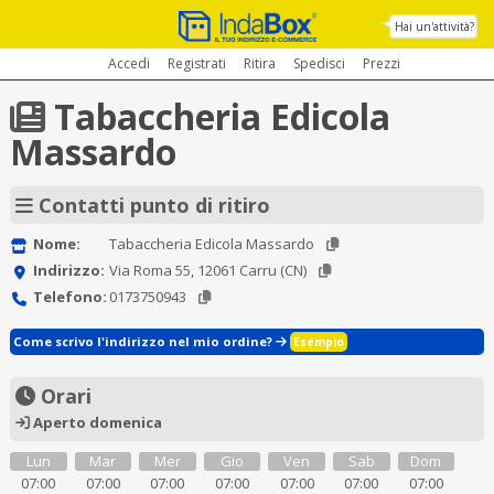
Hai un'attività?
Accedi
Registrati
Ritira
Spedisci
Prezzi
Tabaccheria Edicola
Massardo
Contatti punto di ritiro
Nome:
Tabaccheria Edicola Massardo
Indirizzo:
Via Roma 55, 12061 Carru (CN)
Telefono:
0173750943
Come scrivo l'indirizzo nel mio ordine?
Esempio
Orari
Aperto domenica
Lun
Mar
Mer
Gio
Ven
Sab
Dom
07:00
07:00
07:00
07:00
07:00
07:00
07:00