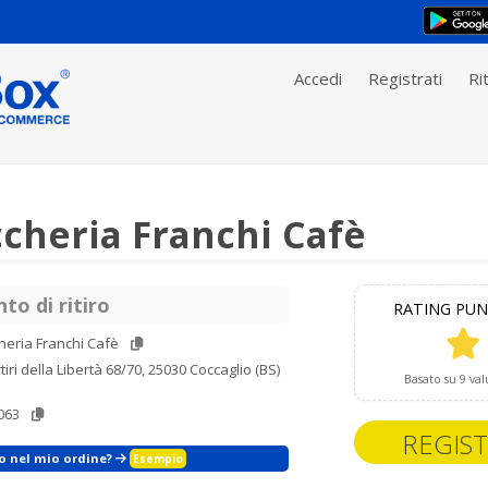
Accedi
Registrati
Rit
cheria Franchi Cafè
to di ritiro
RATING PUN
eria Franchi Cafè
tiri della Libertà 68/70, 25030 Coccaglio (BS)
Basato su 9 val
063
REGIST
zo nel mio ordine?
Esempio