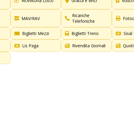
Ricevitoria Lotto
Gratta e vinci
Vouch
Ricariche
MAV/RAV
Fotoc
Telefoniche
Biglietti Mezzi
Biglietti Treno
Sisal
Lis Paga
Rivendita Giornali
Quoti