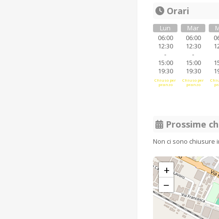
Orari
Lun
Mar
M
06:00
06:00
0
12:30
12:30
1
-
-
15:00
15:00
1
19:30
19:30
1
Chiuso per
Chiuso per
Chiu
pranzo
pranzo
pr
Prossime ch
Non ci sono chiusure 
+
−