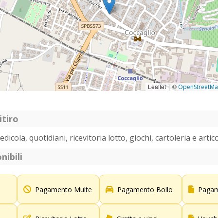
Leaflet
©
|
OpenStreetM
itiro
dicola, quotidiani, ricevitoria lotto, giochi, cartoleria e artico
nibili
Pagamento Multe
Pagamento Bollo
Pagam