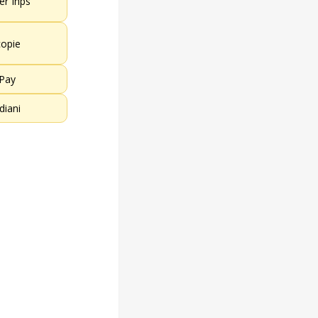
er Inps
opie
 Pay
diani