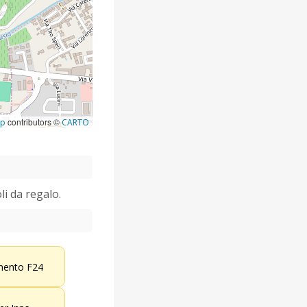
contributors ©
ap
CARTO
li da regalo.
ento F24