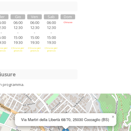
er
Gio
Ven
Sab
Dom
6:00
06:00
06:00
06:00
Chiuso
2:30
12:30
12:30
12:30
-
-
-
-
5:00
15:00
15:00
15:00
9:30
19:30
19:30
19:30
so per
Chiuso per
Chiuso per
Chiuso per
anzo
pranzo
pranzo
pranzo
iusure
in programma.
×
Via Martiri della Libertà 68/70, 25030 Coccaglio (BS)