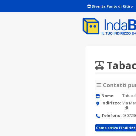
Diventa Punto di Ritiro
Tabac
Contatti pun
Nome:
Tabacch
Indirizzo:
Via Mar
Telefono:
030723
Come scrivo l'indiriz