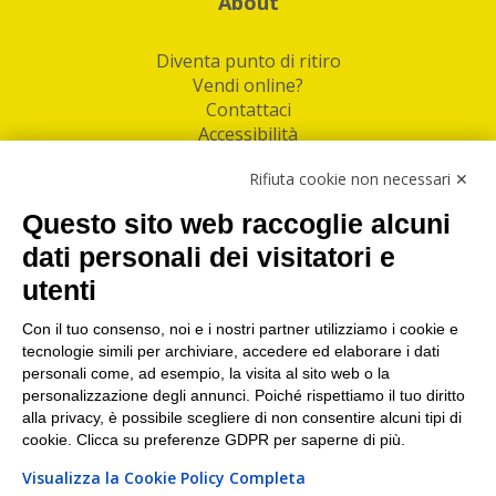
About
Diventa punto di ritiro
Vendi online?
Contattaci
Accessibilità
Follow Us
Rifiuta cookie non necessari ✕
Facebook
Questo sito web raccoglie alcuni
Linkedin
dati personali dei visitatori e
utenti
I nostri punti di ritiro e spedizione pacchi nelle
maggiori città italiane
Con il tuo consenso, noi e i nostri partner utilizziamo i cookie e
tecnologie simili per archiviare, accedere ed elaborare i dati
Torino
|
Milano
|
Roma
|
Bologna
|
Firenze
|
Genova
|
personali come, ad esempio, la visita al sito web o la
Napoli
|
Varese
personalizzazione degli annunci. Poiché rispettiamo il tuo diritto
alla privacy, è possibile scegliere di non consentire alcuni tipi di
cookie. Clicca su preferenze GDPR per saperne di più.
Visualizza la Cookie Policy Completa