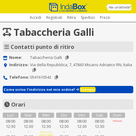
Hai un'attività?
Accedi
Registrati
Ritira
Spedisci
Prezzi
Tabaccheria Galli
Contatti punto di ritiro
Nome:
Tabaccheria Galli
Indirizzo:
Via della Repubblica, 7, 47843 Misano Adriatico RN, Italia
Telefono:
0541610542
Come scrivo l'indirizzo nel mio ordine?
Esempio
Orari
Lun
Mar
Mer
Gio
Ven
Sab
Dom
08:00
08:00
08:00
08:00
08:00
08:00
Chiuso
12:30
12:30
12:30
12:30
12:30
12:30
-
-
-
-
-
Chiuso al
pomeriggio