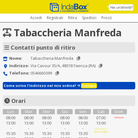
Hai un'attività?
Accedi
Registrati
Ritira
Spedisci
Prezzi
Tabaccheria Manfreda
Contatti punto di ritiro
Nome:
Tabaccheria Manfreda
Indirizzo:
Via Cavour 35/A, 48018 Faenza (RA)
Telefono:
0546665099
Come scrivo l'indirizzo nel mio ordine?
Esempio
Orari
Lun
Mar
Mer
Gio
Ven
Sab
Dom
08:00
08:00
08:00
08:00
08:00
07:00
Chiuso
13:00
13:00
13:00
13:00
13:00
13:00
-
-
-
-
-
Chiuso al
pomeriggio
15:30
15:30
15:30
15:30
15:30