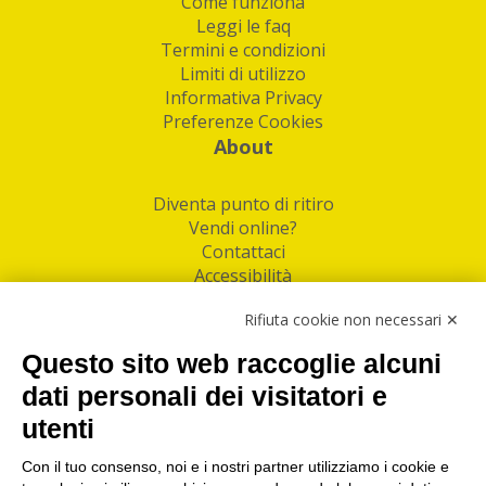
Come funziona
Leggi le faq
Termini e condizioni
Limiti di utilizzo
Informativa Privacy
Preferenze Cookies
About
Diventa punto di ritiro
Vendi online?
Contattaci
Accessibilità
Follow Us
Rifiuta cookie non necessari ✕
Facebook
Questo sito web raccoglie alcuni
Linkedin
dati personali dei visitatori e
utenti
I nostri punti di ritiro e spedizione pacchi nelle
maggiori città italiane
Con il tuo consenso, noi e i nostri partner utilizziamo i cookie e