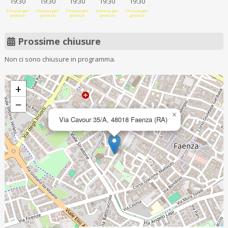
19:30
19:30
19:30
19:30
19:30
Chiuso per
Chiuso per
Chiuso per
Chiuso per
Chiuso per
pranzo
pranzo
pranzo
pranzo
pranzo
Prossime chiusure
Non ci sono chiusure in programma.
+
−
×
Via Cavour 35/A, 48018 Faenza (RA)