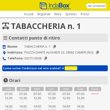
Hai un'attività?
Accedi
Registrati
Ritira
Spedisci
Prezzi
TABACCHERIA n. 1
Contatti punto di ritiro
Nome:
TABACCHERIA n. 1
Indirizzo:
PIAZZA DANTE ALIGHIERI 23, 28062 CAMERI (NO)
Telefono:
0321519308
Come scrivo l'indirizzo nel mio ordine?
Esempio
Orari
Lun
Mar
Mer
Gio
Ven
Sab
Dom
07:30
07:30
07:30
07:30
07:30
07:30
Chiuso
12:30
12:30
12:30
12:30
12:30
12:30
-
-
-
-
-
-
14:30
14:30
14:30
14:30
14:30
14:30