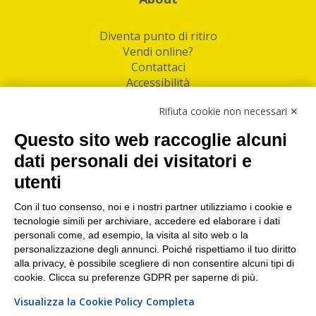
Diventa punto di ritiro
Vendi online?
Contattaci
Accessibilità
Follow Us
Rifiuta cookie non necessari ✕
Facebook
Questo sito web raccoglie alcuni
Linkedin
dati personali dei visitatori e
utenti
I nostri punti di ritiro e spedizione pacchi nelle
maggiori città italiane
Con il tuo consenso, noi e i nostri partner utilizziamo i cookie e
tecnologie simili per archiviare, accedere ed elaborare i dati
Torino
|
Milano
|
Roma
|
Bologna
|
Firenze
|
Genova
|
personali come, ad esempio, la visita al sito web o la
Napoli
|
Varese
personalizzazione degli annunci. Poiché rispettiamo il tuo diritto
alla privacy, è possibile scegliere di non consentire alcuni tipi di
cookie. Clicca su preferenze GDPR per saperne di più.
Visualizza la Cookie Policy Completa
©2026 IndaBox srl