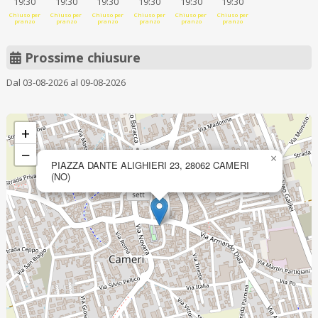
19:30
19:30
19:30
19:30
19:30
19:30
Chiuso per
Chiuso per
Chiuso per
Chiuso per
Chiuso per
Chiuso per
pranzo
pranzo
pranzo
pranzo
pranzo
pranzo
Prossime chiusure
Dal 03-08-2026 al 09-08-2026
+
−
×
PIAZZA DANTE ALIGHIERI 23, 28062 CAMERI
(NO)