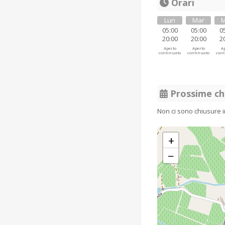
Orari
Lun
Mar
M
05:00
05:00
0
20:00
20:00
2
Aperto
Aperto
Ap
continuato
continuato
cont
Prossime ch
Non ci sono chiusure 
+
−