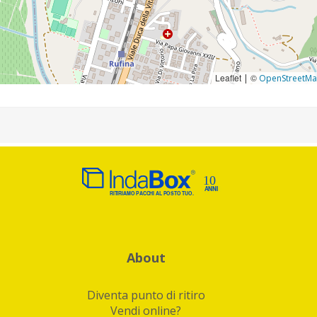
Leaflet
©
|
OpenStreetM
About
Diventa punto di ritiro
Vendi online?