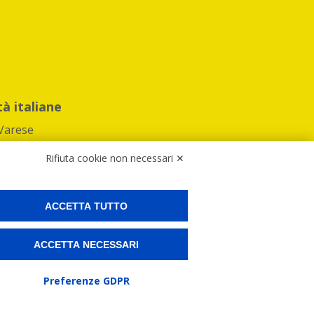
tà italiane
Varese
Rifiuta cookie non necessari ✕
ACCETTA TUTTO
Preferenze Cookies
ACCETTA NECESSARI
ne e spedire i tuoi pacchi.
Preferenze GDPR