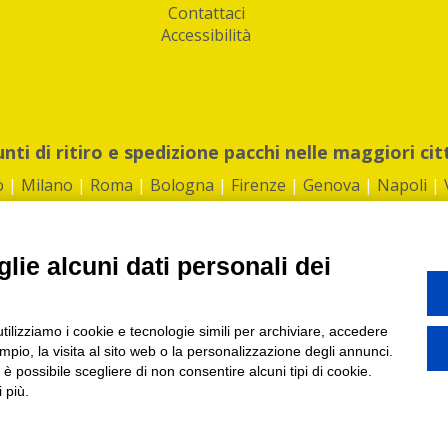
Contattaci
Accessibilità
unti di ritiro e spedizione pacchi nelle maggiori cit
o
|
Milano
|
Roma
|
Bologna
|
Firenze
|
Genova
|
Napoli
|
lie alcuni dati personali dei
©2026 IndaBox srl
utilizziamo i cookie e tecnologie simili per archiviare, accedere
1360012 | REA: RM 1494760 | Cap.Soc.: 50.000€ |
Whistleblowing
|
Privacy
|
ti di ritiro tra Bar, Tabaccai, Edicole e Kipoint per ritirare i tuoi acquisti onli
pio, la visita al sito web o la personalizzazione degli annunci.
, è possibile scegliere di non consentire alcuni tipi di cookie.
 più.