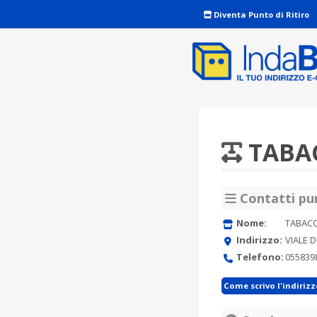
Diventa Punto di Ritiro
TABAC
Contatti pun
Nome:
TABACC
Indirizzo:
VIALE D
Telefono:
055839
Come scrivo l'indiriz