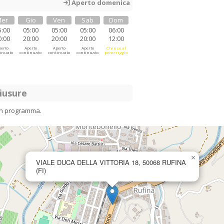
Aperto domenica
er
Gio
Ven
Sab
Dom
5:00
05:00
05:00
05:00
06:00
0:00
20:00
20:00
20:00
12:00
erto
Aperto
Aperto
Aperto
Chiuso al
inuato
continuato
continuato
continuato
pomeriggio
iusure
in programma.
×
VIALE DUCA DELLA VITTORIA 18, 50068 RUFINA
(FI)