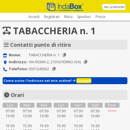
Hai un'attività?
Accedi
Registrati
Ritira
Spedisci
Prezzi
TABACCHERIA n. 1
Contatti punto di ritiro
Nome:
TABACCHERIA n. 1
Indirizzo:
VIA ROMA 2, 21010 FERNO (VA)
Telefono:
0331240932
Come scrivo l'indirizzo nel mio ordine?
Esempio
Orari
Lun
Mar
Mer
Gio
Ven
Sab
Dom
07:30
07:30
07:30
07:30
07:30
07:30
Chiuso
13:00
13:00
13:00
13:00
13:00
13:00
-
-
-
-
-
-
15:30
15:30
15:30
15:30
15:30
15:30