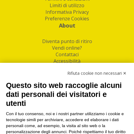
Limiti di utilizzo
Informativa Privacy
Preferenze Cookies
About
Diventa punto di ritiro
Vendi online?
Contattaci
Accessibilità
Follow Us
Rifiuta cookie non necessari ✕
Facebook
Questo sito web raccoglie alcuni
Linkedin
dati personali dei visitatori e
utenti
I nostri punti di ritiro e spedizione pacchi nelle
maggiori città italiane
Con il tuo consenso, noi e i nostri partner utilizziamo i cookie e
tecnologie simili per archiviare, accedere ed elaborare i dati
Torino
|
Milano
|
Roma
|
Bologna
|
Firenze
|
Genova
|
personali come, ad esempio, la visita al sito web o la
Napoli
|
Varese
personalizzazione degli annunci. Poiché rispettiamo il tuo diritto