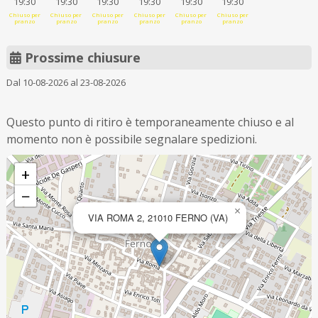
19:30
19:30
19:30
19:30
19:30
19:30
Chiuso per
Chiuso per
Chiuso per
Chiuso per
Chiuso per
Chiuso per
pranzo
pranzo
pranzo
pranzo
pranzo
pranzo
Prossime chiusure
Dal 10-08-2026 al 23-08-2026
Questo punto di ritiro è temporaneamente chiuso e al
momento non è possibile segnalare spedizioni.
+
−
×
VIA ROMA 2, 21010 FERNO (VA)