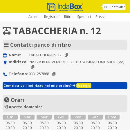
Hai un'attività?
Accedi
Registrati
Ritira
Spedisci
Prezzi
TABACCHERIA n. 12
Contatti punto di ritiro
Nome:
TABACCHERIA n. 12
Indirizzo:
PIAZZA IV NOVEMBRE 1, 21019 SOMMA LOMBARDO (VA)
Telefono:
0331257868
Come scrivo l'indirizzo nel mio ordine?
Esempio
Orari
Aperto domenica
Lun
Mar
Mer
Gio
Ven
Sab
Dom
06:30
06:30
06:30
06:30
06:30
06:30
06:30
20:30
20:30
20:30
20:30
20:30
20:30
20:30