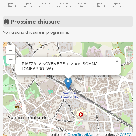
Aperto
Aperto
Aperto
Aperto
Aperto
Aperto
Aperto
continuato
continuato
continuato
continuato
continuato
continuato
continuato
Prossime chiusure
Non ci sono chiusure in programma.
+
−
×
PIAZZA IV NOVEMBRE 1, 21019 SOMMA
LOMBARDO (VA)
Leaflet
©
contributors ©
|
OpenStreetMap
CARTO