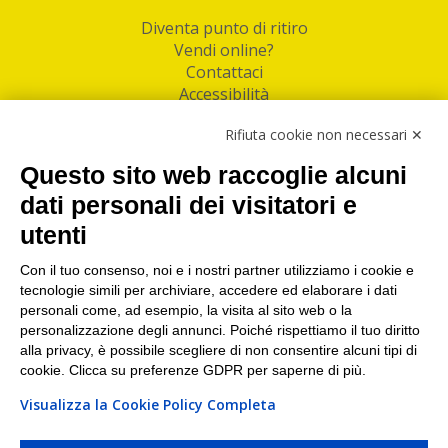
Diventa punto di ritiro
Vendi online?
Contattaci
Accessibilità
Follow Us
Rifiuta cookie non necessari ✕
Facebook
Questo sito web raccoglie alcuni
Linkedin
dati personali dei visitatori e
utenti
I nostri punti di ritiro e spedizione pacchi nelle
maggiori città italiane
Con il tuo consenso, noi e i nostri partner utilizziamo i cookie e
tecnologie simili per archiviare, accedere ed elaborare i dati
Torino
|
Milano
|
Roma
|
Bologna
|
Firenze
|
Genova
|
personali come, ad esempio, la visita al sito web o la
Napoli
|
Varese
personalizzazione degli annunci. Poiché rispettiamo il tuo diritto
alla privacy, è possibile scegliere di non consentire alcuni tipi di
cookie. Clicca su preferenze GDPR per saperne di più.
Visualizza la Cookie Policy Completa
©2026 IndaBox srl
PI/CF/N°Iscr.: 10821360012 | REA: RM 1494760 | Cap.Soc.: 50.000€ |