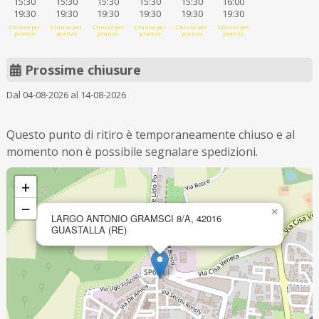
15:30
15:30
15:30
15:30
15:30
16:00
19:30
19:30
19:30
19:30
19:30
19:30
Chiuso per
Chiuso per
Chiuso per
Chiuso per
Chiuso per
Chiuso per
pranzo
pranzo
pranzo
pranzo
pranzo
pranzo
Prossime chiusure
Dal 04-08-2026 al 14-08-2026
Questo punto di ritiro è temporaneamente chiuso e al
momento non è possibile segnalare spedizioni.
+
−
×
LARGO ANTONIO GRAMSCI 8/A, 42016
GUASTALLA (RE)