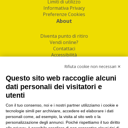
Limiti di utilizzo
Informativa Privacy
Preferenze Cookies
About
Diventa punto di ritiro
Vendi online?
Contattaci
Accessibilità
Follow Us
Rifiuta cookie non necessari ✕
Facebook
Questo sito web raccoglie alcuni
Linkedin
dati personali dei visitatori e
utenti
I nostri punti di ritiro e spedizione pacchi nelle
maggiori città italiane
Con il tuo consenso, noi e i nostri partner utilizziamo i cookie e
tecnologie simili per archiviare, accedere ed elaborare i dati
Torino
|
Milano
|
Roma
|
Bologna
|
Firenze
|
Genova
|
personali come, ad esempio, la visita al sito web o la
Napoli
|
Varese
personalizzazione degli annunci. Poiché rispettiamo il tuo diritto