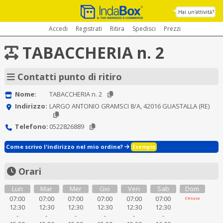
Hai un'attività?
Accedi
Registrati
Ritira
Spedisci
Prezzi
TABACCHERIA n. 2
Contatti punto di ritiro
Nome:
TABACCHERIA n. 2
Indirizzo:
LARGO ANTONIO GRAMSCI 8/A, 42016 GUASTALLA (RE)
Telefono:
0522826889
Come scrivo l'indirizzo nel mio ordine?
Esempio
Orari
Lun
Mar
Mer
Gio
Ven
Sab
Dom
07:00
07:00
07:00
07:00
07:00
07:00
Chiuso
12:30
12:30
12:30
12:30
12:30
12:30
-
-
-
-
-
-