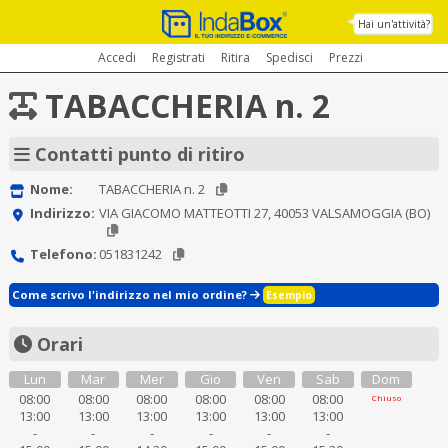
Hai un'attività?
Accedi
Registrati
Ritira
Spedisci
Prezzi
TABACCHERIA n. 2
Contatti punto di ritiro
Nome:
TABACCHERIA n. 2
Indirizzo:
VIA GIACOMO MATTEOTTI 27, 40053 VALSAMOGGIA (BO)
Telefono:
051831242
Come scrivo l'indirizzo nel mio ordine?
Esempio
Orari
Lun
Mar
Mer
Gio
Ven
Sab
Dom
08:00
08:00
08:00
08:00
08:00
08:00
Chiuso
13:00
13:00
13:00
13:00
13:00
13:00
-
-
-
-
-
-