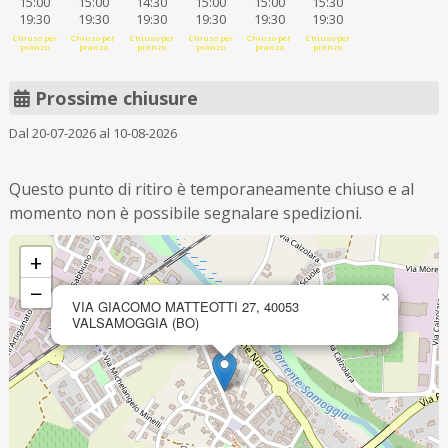
15:00
15:00
14:30
15:00
15:00
15:30
19:30
19:30
19:30
19:30
19:30
19:30
Chiuso per
Chiuso per
Chiuso per
Chiuso per
Chiuso per
Chiuso per
pranzo
pranzo
pranzo
pranzo
pranzo
pranzo
Prossime chiusure
Dal 20-07-2026 al 10-08-2026
Questo punto di ritiro è temporaneamente chiuso e al
momento non è possibile segnalare spedizioni.
+
−
×
VIA GIACOMO MATTEOTTI 27, 40053
VALSAMOGGIA (BO)