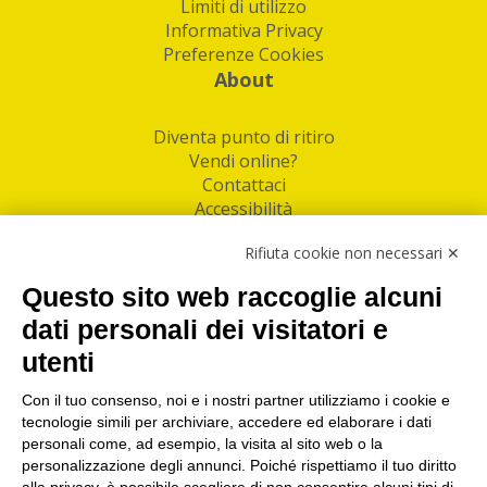
Limiti di utilizzo
Informativa Privacy
Preferenze Cookies
About
Diventa punto di ritiro
Vendi online?
Contattaci
Accessibilità
Follow Us
Rifiuta cookie non necessari ✕
Facebook
Questo sito web raccoglie alcuni
Linkedin
dati personali dei visitatori e
utenti
I nostri punti di ritiro e spedizione pacchi nelle
maggiori città italiane
Con il tuo consenso, noi e i nostri partner utilizziamo i cookie e
tecnologie simili per archiviare, accedere ed elaborare i dati
Torino
|
Milano
|
Roma
|
Bologna
|
Firenze
|
Genova
|
personali come, ad esempio, la visita al sito web o la
Napoli
|
Varese
personalizzazione degli annunci. Poiché rispettiamo il tuo diritto