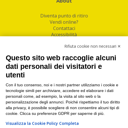
About
Diventa punto di ritiro
Vendi online?
Contattaci
Accessibilità
Follow Us
Rifiuta cookie non necessari ✕
Facebook
Questo sito web raccoglie alcuni
Linkedin
dati personali dei visitatori e
utenti
I nostri punti di ritiro e spedizione pacchi nelle
maggiori città italiane
Con il tuo consenso, noi e i nostri partner utilizziamo i cookie e
tecnologie simili per archiviare, accedere ed elaborare i dati
Torino
|
Milano
|
Roma
|
Bologna
|
Firenze
|
Genova
|
personali come, ad esempio, la visita al sito web o la
Napoli
|
Varese
personalizzazione degli annunci. Poiché rispettiamo il tuo diritto
alla privacy, è possibile scegliere di non consentire alcuni tipi di
cookie. Clicca su preferenze GDPR per saperne di più.
Visualizza la Cookie Policy Completa