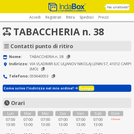
Hai un'attività?
Accedi
Registrati
Ritira
Spedisci
Prezzi
TABACCHERIA n. 38
Contatti punto di ritiro
Nome:
TABACCHERIA n. 38
Indirizzo:
VIA VLADIMIR ILIC ULJANOV NIKOLAJ LENIN 57, 41012 CARPI
(MO)
Telefono:
059640053
Come scrivo l'indirizzo nel mio ordine?
Esempio
Orari
Lun
Mar
Mer
Gio
Ven
Sab
Dom
07:00
07:00
07:00
07:00
07:00
07:00
Chiuso
13:00
13:00
13:00
13:00
13:00
13:00
-
-
-
-
-
-