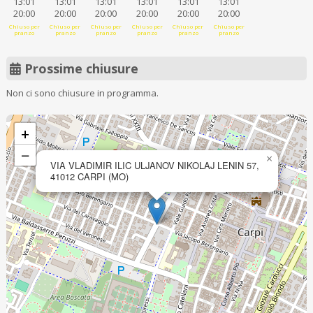
13:01
13:01
13:01
13:01
13:01
13:01
20:00
20:00
20:00
20:00
20:00
20:00
Chiuso per
Chiuso per
Chiuso per
Chiuso per
Chiuso per
Chiuso per
pranzo
pranzo
pranzo
pranzo
pranzo
pranzo
Prossime chiusure
Non ci sono chiusure in programma.
+
−
×
VIA VLADIMIR ILIC ULJANOV NIKOLAJ LENIN 57,
41012 CARPI (MO)