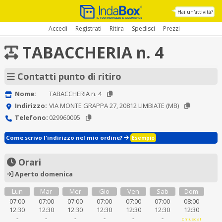
Hai un'attività?
Accedi
Registrati
Ritira
Spedisci
Prezzi
TABACCHERIA n. 4
Contatti punto di ritiro
Nome:
TABACCHERIA n. 4
Indirizzo:
VIA MONTE GRAPPA 27, 20812 LIMBIATE (MB)
Telefono:
029960095
Come scrivo l'indirizzo nel mio ordine?
Esempio
Orari
Aperto domenica
Lun
Mar
Mer
Gio
Ven
Sab
Dom
07:00
07:00
07:00
07:00
07:00
07:00
08:00
12:30
12:30
12:30
12:30
12:30
12:30
12:30
-
-
-
-
-
-
Chiuso al