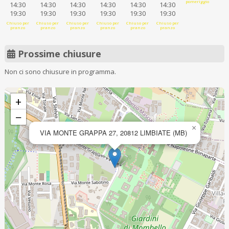
pomeriggio
14:30
14:30
14:30
14:30
14:30
14:30
19:30
19:30
19:30
19:30
19:30
19:30
Chiuso per
Chiuso per
Chiuso per
Chiuso per
Chiuso per
Chiuso per
pranzo
pranzo
pranzo
pranzo
pranzo
pranzo
Prossime chiusure
Non ci sono chiusure in programma.
+
−
×
VIA MONTE GRAPPA 27, 20812 LIMBIATE (MB)