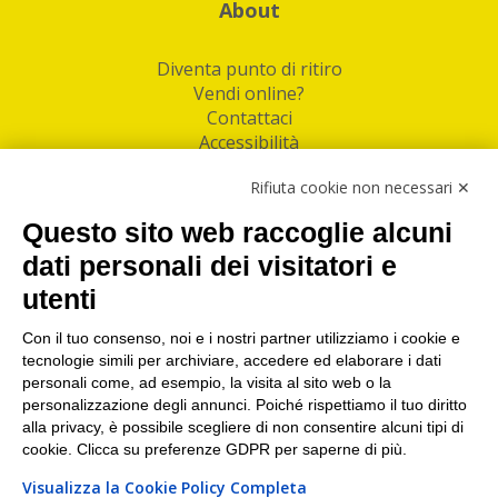
About
Diventa punto di ritiro
Vendi online?
Contattaci
Accessibilità
Follow Us
Rifiuta cookie non necessari ✕
Facebook
Questo sito web raccoglie alcuni
Linkedin
dati personali dei visitatori e
utenti
I nostri punti di ritiro e spedizione pacchi nelle
maggiori città italiane
Con il tuo consenso, noi e i nostri partner utilizziamo i cookie e
tecnologie simili per archiviare, accedere ed elaborare i dati
Torino
|
Milano
|
Roma
|
Bologna
|
Firenze
|
Genova
|
personali come, ad esempio, la visita al sito web o la
Napoli
|
Varese
personalizzazione degli annunci. Poiché rispettiamo il tuo diritto
alla privacy, è possibile scegliere di non consentire alcuni tipi di
cookie. Clicca su preferenze GDPR per saperne di più.
Visualizza la Cookie Policy Completa