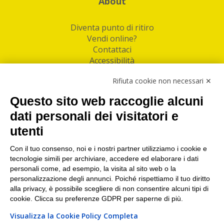
About
Diventa punto di ritiro
Vendi online?
Contattaci
Accessibilità
Follow Us
Rifiuta cookie non necessari ✕
Facebook
Questo sito web raccoglie alcuni
Linkedin
dati personali dei visitatori e
utenti
I nostri punti di ritiro e spedizione pacchi nelle
maggiori città italiane
Con il tuo consenso, noi e i nostri partner utilizziamo i cookie e
tecnologie simili per archiviare, accedere ed elaborare i dati
Torino
|
Milano
|
Roma
|
Bologna
|
Firenze
|
Genova
|
personali come, ad esempio, la visita al sito web o la
Napoli
|
Varese
personalizzazione degli annunci. Poiché rispettiamo il tuo diritto
alla privacy, è possibile scegliere di non consentire alcuni tipi di
cookie. Clicca su preferenze GDPR per saperne di più.
Visualizza la Cookie Policy Completa