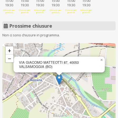
15:00
15:00
15:00
15:00
15:00
15:00
19:30
19:30
19:30
19:30
19:30
19:30
Chiuso per
Chiuso per
Chiuso per
Chiuso per
Chiuso per
Chiuso per
pranzo
pranzo
pranzo
pranzo
pranzo
pranzo
Prossime chiusure
Non ci sono chiusure in programma.
+
−
×
VIA GIACOMO MATTEOTTI 87, 40053
VALSAMOGGIA (BO)