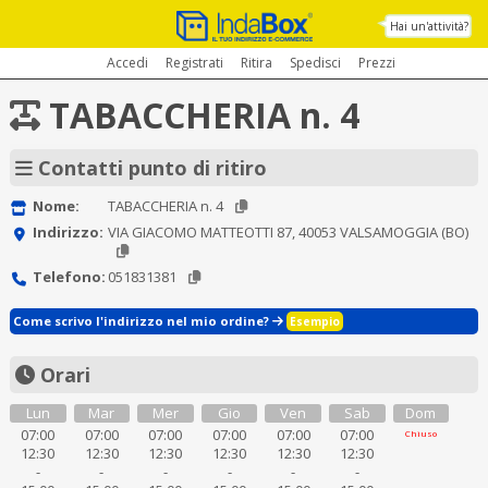
Hai un'attività?
Accedi
Registrati
Ritira
Spedisci
Prezzi
TABACCHERIA n. 4
Contatti punto di ritiro
Nome:
TABACCHERIA n. 4
Indirizzo:
VIA GIACOMO MATTEOTTI 87, 40053 VALSAMOGGIA (BO)
Telefono:
051831381
Come scrivo l'indirizzo nel mio ordine?
Esempio
Orari
Lun
Mar
Mer
Gio
Ven
Sab
Dom
07:00
07:00
07:00
07:00
07:00
07:00
Chiuso
12:30
12:30
12:30
12:30
12:30
12:30
-
-
-
-
-
-