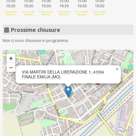
15:00
15:00
15:00
15:00
15:00
15:00
19:30
19:30
19:30
19:30
19:30
19:30
Chiuso per
Chiuso per
Chiuso per
Chiuso per
Chiuso per
Chiuso per
pranzo
pranzo
pranzo
pranzo
pranzo
pranzo
Prossime chiusure
Non ci sono chiusure in programma.
+
−
×
VIA MARTIRI DELLA LIBERAZIONE 1, 41034
FINALE EMILIA (MO)