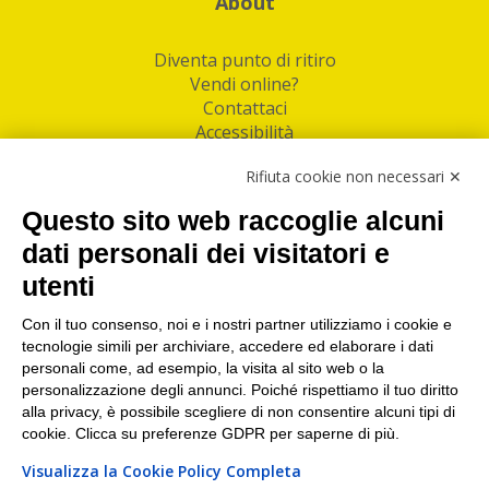
About
Diventa punto di ritiro
Vendi online?
Contattaci
Accessibilità
Follow Us
Rifiuta cookie non necessari ✕
Facebook
Questo sito web raccoglie alcuni
Linkedin
dati personali dei visitatori e
utenti
I nostri punti di ritiro e spedizione pacchi nelle
maggiori città italiane
Con il tuo consenso, noi e i nostri partner utilizziamo i cookie e
tecnologie simili per archiviare, accedere ed elaborare i dati
Torino
|
Milano
|
Roma
|
Bologna
|
Firenze
|
Genova
|
personali come, ad esempio, la visita al sito web o la
Napoli
|
Varese
personalizzazione degli annunci. Poiché rispettiamo il tuo diritto
alla privacy, è possibile scegliere di non consentire alcuni tipi di
cookie. Clicca su preferenze GDPR per saperne di più.
Visualizza la Cookie Policy Completa