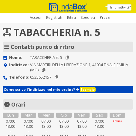
Hai un'attività?
Accedi
Registrati
Ritira
Spedisci
Prezzi
TABACCHERIA n. 5
Contatti punto di ritiro
Nome:
TABACCHERIA n. 5
Indirizzo:
VIA MARTIRI DELLA LIBERAZIONE 1, 41034 FINALE EMILIA
(MO)
Telefono:
0535652157
Come scrivo l'indirizzo nel mio ordine?
Esempio
Orari
Lun
Mar
Mer
Gio
Ven
Sab
Dom
07:00
07:00
07:00
07:00
07:00
07:00
Chiuso
13:00
13:00
13:00
13:00
13:00
13:00
-
-
-
-
-
-