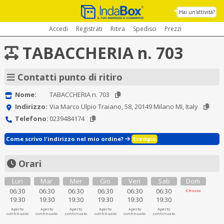
Hai un'attività?
Accedi
Registrati
Ritira
Spedisci
Prezzi
TABACCHERIA n. 703
Contatti punto di ritiro
Nome:
TABACCHERIA n. 703
Indirizzo:
Via Marco Ulpio Traiano, 58, 20149 Milano MI, Italy
Telefono:
0239484174
Come scrivo l'indirizzo nel mio ordine?
Esempio
Orari
Lun
Mar
Mer
Gio
Ven
Sab
Dom
06:30
06:30
06:30
06:30
06:30
06:30
Chiuso
19:30
19:30
19:30
19:30
19:30
19:30
Aperto
Aperto
Aperto
Aperto
Aperto
Aperto
continuato
continuato
continuato
continuato
continuato
continuato