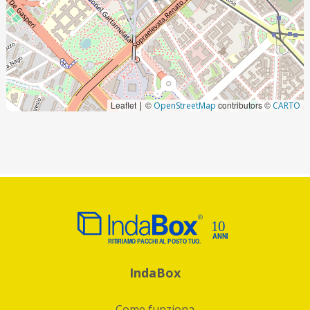
Leaflet
©
contributors ©
|
OpenStreetMap
CARTO
IndaBox
Come funziona