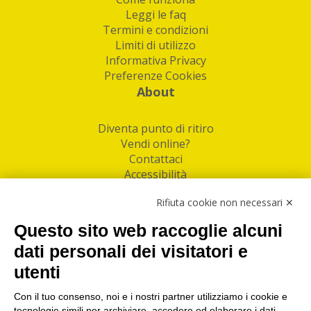
Leggi le faq
Termini e condizioni
Limiti di utilizzo
Informativa Privacy
Preferenze Cookies
About
Diventa punto di ritiro
Vendi online?
Contattaci
Accessibilità
Follow Us
Rifiuta cookie non necessari ✕
Facebook
Questo sito web raccoglie alcuni
Linkedin
dati personali dei visitatori e
utenti
I nostri punti di ritiro e spedizione pacchi nelle
maggiori città italiane
Con il tuo consenso, noi e i nostri partner utilizziamo i cookie e
tecnologie simili per archiviare, accedere ed elaborare i dati