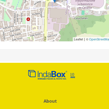
Leaflet
©
|
OpenStreetM
About