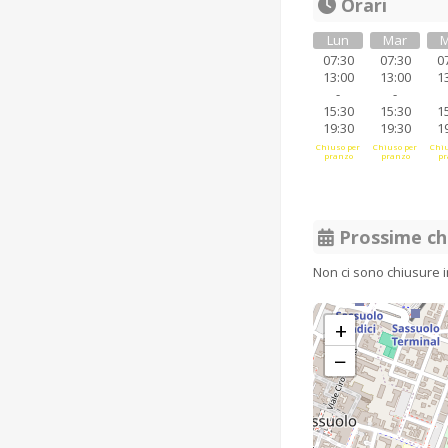
Orari
Lun
Mar
M
07:30
07:30
0
13:00
13:00
1
-
-
15:30
15:30
1
19:30
19:30
1
Chiuso per
Chiuso per
Chiu
pranzo
pranzo
pr
Prossime ch
Non ci sono chiusure 
+
−