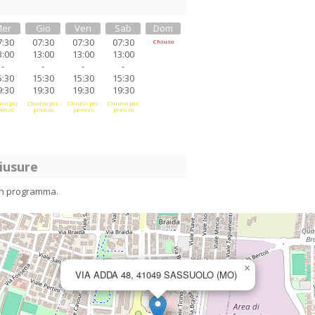
er
Gio
Ven
Sab
Dom
7:30
07:30
07:30
07:30
Chiuso
3:00
13:00
13:00
13:00
-
-
-
-
5:30
15:30
15:30
15:30
9:30
19:30
19:30
19:30
so per
Chiuso per
Chiuso per
Chiuso per
anzo
pranzo
pranzo
pranzo
iusure
in programma.
×
VIA ADDA 48, 41049 SASSUOLO (MO)