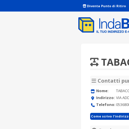
Diventa Punto di Ritiro
TABAC
Contatti pun
Nome:
TABACC
Indirizzo:
VIA AD
Telefono:
053680
Come scrivo l'indiriz