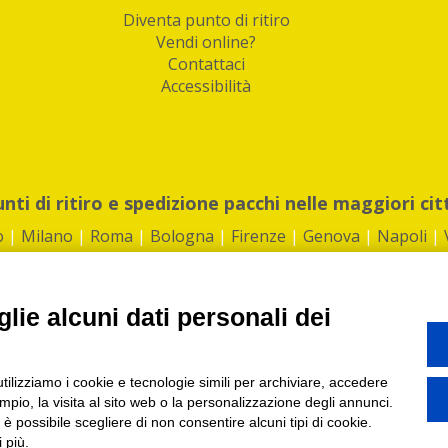
Diventa punto di ritiro
Vendi online?
Contattaci
Accessibilità
unti di ritiro e spedizione pacchi nelle maggiori cit
o
|
Milano
|
Roma
|
Bologna
|
Firenze
|
Genova
|
Napoli
|
lie alcuni dati personali dei
©2026 IndaBox srl
utilizziamo i cookie e tecnologie simili per archiviare, accedere
1360012 | REA: RM 1494760 | Cap.Soc.: 50.000€ |
Whistleblowing
|
Privacy
|
ti di ritiro tra Bar, Tabaccai, Edicole e Kipoint per ritirare i tuoi acquisti onli
pio, la visita al sito web o la personalizzazione degli annunci.
, è possibile scegliere di non consentire alcuni tipi di cookie.
 più.