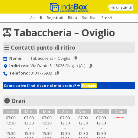
Hai un'attività?
Accedi
Registrati
Ritira
Spedisci
Prezzi
Tabaccheria – Oviglio
Contatti punto di ritiro
Nome:
Tabaccheria – Oviglio
Indirizzo:
Via Dante 5, 15026 Oviglio (AL)
Telefono:
0131776932
Come scrivo l'indirizzo nel mio ordine?
Esempio
Orari
Lun
Mar
Mer
Gio
Ven
Sab
Dom
07:00
07:00
07:00
07:00
07:00
07:00
Chiuso
12:30
12:30
12:30
12:30
12:30
12:30
-
-
-
-
-
-
15:30
15:30
15:30
15:30
15:30
15:30