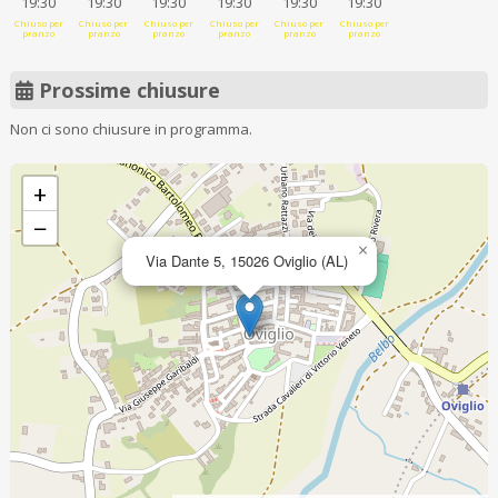
19:30
19:30
19:30
19:30
19:30
19:30
Chiuso per
Chiuso per
Chiuso per
Chiuso per
Chiuso per
Chiuso per
pranzo
pranzo
pranzo
pranzo
pranzo
pranzo
Prossime chiusure
Non ci sono chiusure in programma.
+
−
×
Via Dante 5, 15026 Oviglio (AL)