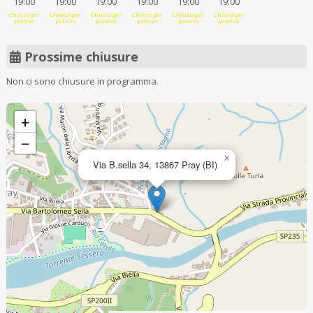
19:00
19:00
19:00
19:00
19:00
19:00
Chiuso per
Chiuso per
Chiuso per
Chiuso per
Chiuso per
Chiuso per
pranzo
pranzo
pranzo
pranzo
pranzo
pranzo
Prossime chiusure
Non ci sono chiusure in programma.
+
−
×
Via B.sella 34, 13867 Pray (BI)