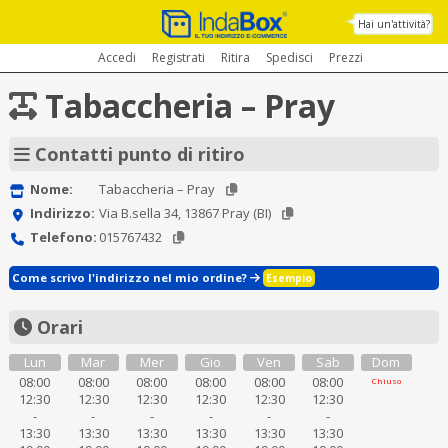
Hai un'attività?
Accedi
Registrati
Ritira
Spedisci
Prezzi
Tabaccheria – Pray
Contatti punto di ritiro
Nome:
Tabaccheria – Pray
Indirizzo:
Via B.sella 34, 13867 Pray (BI)
Telefono:
015767432
Come scrivo l'indirizzo nel mio ordine?
Esempio
Orari
Lun
Mar
Mer
Gio
Ven
Sab
Dom
08:00
08:00
08:00
08:00
08:00
08:00
Chiuso
12:30
12:30
12:30
12:30
12:30
12:30
-
-
-
-
-
-
13:30
13:30
13:30
13:30
13:30
13:30