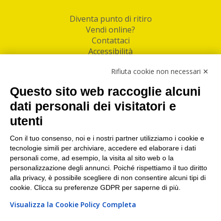
Diventa punto di ritiro
Vendi online?
Contattaci
Accessibilità
Follow Us
Rifiuta cookie non necessari ✕
Facebook
Questo sito web raccoglie alcuni
Linkedin
dati personali dei visitatori e
utenti
I nostri punti di ritiro e spedizione pacchi nelle
maggiori città italiane
Con il tuo consenso, noi e i nostri partner utilizziamo i cookie e
tecnologie simili per archiviare, accedere ed elaborare i dati
Torino
|
Milano
|
Roma
|
Bologna
|
Firenze
|
Genova
|
personali come, ad esempio, la visita al sito web o la
Napoli
|
Varese
personalizzazione degli annunci. Poiché rispettiamo il tuo diritto
alla privacy, è possibile scegliere di non consentire alcuni tipi di
cookie. Clicca su preferenze GDPR per saperne di più.
Visualizza la Cookie Policy Completa
©2026 IndaBox srl