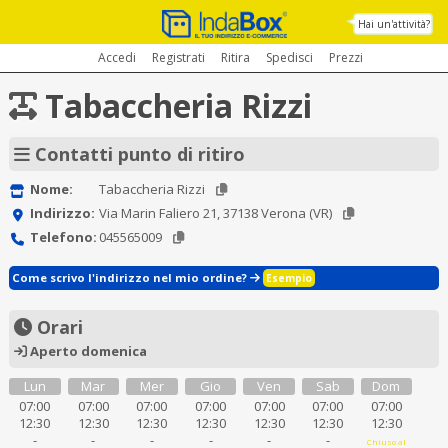
Hai un'attività?
Accedi
Registrati
Ritira
Spedisci
Prezzi
Tabaccheria Rizzi
Contatti punto di ritiro
Nome:
Tabaccheria Rizzi
Indirizzo:
Via Marin Faliero 21, 37138 Verona (VR)
Telefono:
045565009
Come scrivo l'indirizzo nel mio ordine?
Esempio
Orari
Aperto domenica
Lun
Mar
Mer
Gio
Ven
Sab
Dom
07:00
07:00
07:00
07:00
07:00
07:00
07:00
12:30
12:30
12:30
12:30
12:30
12:30
12:30
-
-
-
-
-
-
Chiuso al