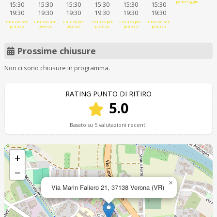
pomeriggio
15:30
15:30
15:30
15:30
15:30
15:30
19:30
19:30
19:30
19:30
19:30
19:30
Chiuso per
Chiuso per
Chiuso per
Chiuso per
Chiuso per
Chiuso per
pranzo
pranzo
pranzo
pranzo
pranzo
pranzo
Prossime chiusure
Non ci sono chiusure in programma.
RATING PUNTO DI RITIRO
5.0
Basato su 5 valutazioni recenti
+
−
×
Via Marin Faliero 21, 37138 Verona (VR)