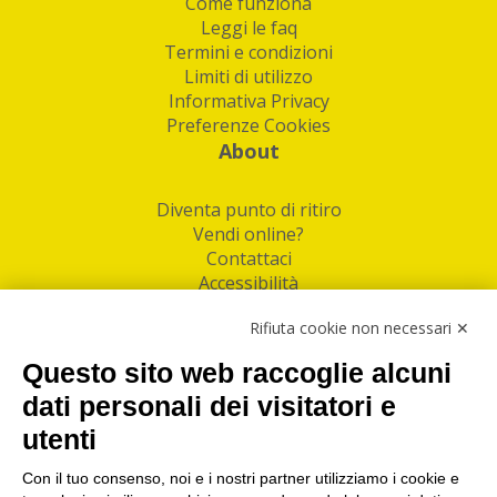
Come funziona
Leggi le faq
Termini e condizioni
Limiti di utilizzo
Informativa Privacy
Preferenze Cookies
About
Diventa punto di ritiro
Vendi online?
Contattaci
Accessibilità
Follow Us
Rifiuta cookie non necessari ✕
Facebook
Questo sito web raccoglie alcuni
Linkedin
dati personali dei visitatori e
utenti
I nostri punti di ritiro e spedizione pacchi nelle
maggiori città italiane
Con il tuo consenso, noi e i nostri partner utilizziamo i cookie e