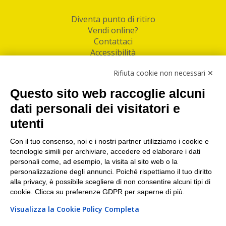
Diventa punto di ritiro
Vendi online?
Contattaci
Accessibilità
Follow Us
Rifiuta cookie non necessari ✕
Facebook
Questo sito web raccoglie alcuni
Linkedin
dati personali dei visitatori e
utenti
I nostri punti di ritiro e spedizione pacchi nelle
maggiori città italiane
Con il tuo consenso, noi e i nostri partner utilizziamo i cookie e
tecnologie simili per archiviare, accedere ed elaborare i dati
Torino
|
Milano
|
Roma
|
Bologna
|
Firenze
|
Genova
|
personali come, ad esempio, la visita al sito web o la
Napoli
|
Varese
personalizzazione degli annunci. Poiché rispettiamo il tuo diritto
alla privacy, è possibile scegliere di non consentire alcuni tipi di
cookie. Clicca su preferenze GDPR per saperne di più.
Visualizza la Cookie Policy Completa
©2026 IndaBox srl