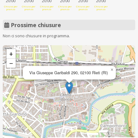
20:00
20:00
20:00
20:00
20:00
20:00
Chiuso per
Chiuso per
Chiuso per
Chiuso per
Chiuso per
Chiuso per
pranzo
pranzo
pranzo
pranzo
pranzo
pranzo
Prossime chiusure
Non ci sono chiusure in programma.
+
−
×
Via Giuseppe Garibaldi 290, 02100 Rieti (RI)