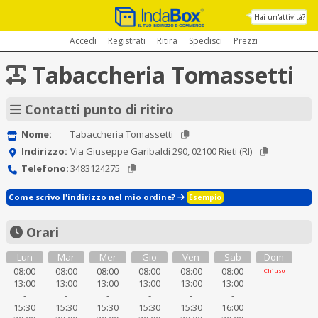
Hai un'attività?
Accedi
Registrati
Ritira
Spedisci
Prezzi
Tabaccheria Tomassetti
Contatti punto di ritiro
Nome:
Tabaccheria Tomassetti
Indirizzo:
Via Giuseppe Garibaldi 290, 02100 Rieti (RI)
Telefono:
3483124275
Come scrivo l'indirizzo nel mio ordine?
Esempio
Orari
Lun
Mar
Mer
Gio
Ven
Sab
Dom
08:00
08:00
08:00
08:00
08:00
08:00
Chiuso
13:00
13:00
13:00
13:00
13:00
13:00
-
-
-
-
-
-
15:30
15:30
15:30
15:30
15:30
16:00