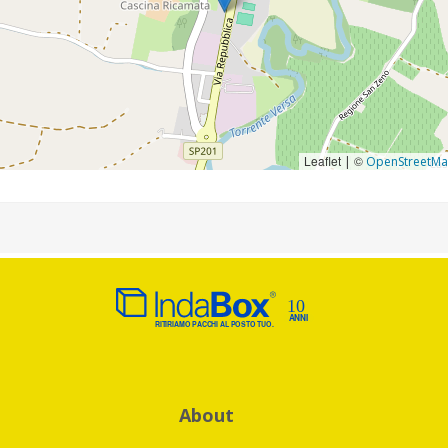
Leaflet
©
|
OpenStreetM
About