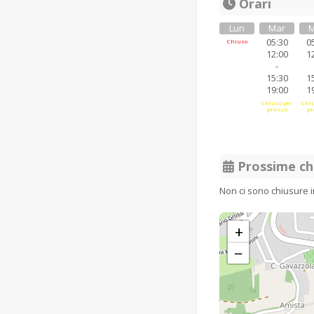
Orari
Lun
Mar
M
05:30
0
Chiuso
12:00
1
-
15:30
1
19:00
1
Chiuso per
Chiu
pranzo
pr
Prossime ch
Non ci sono chiusure 
+
−