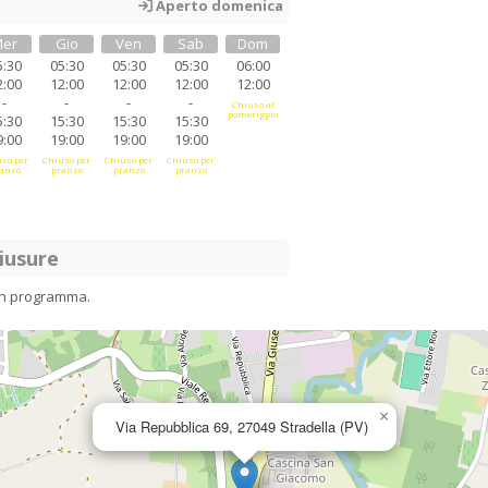
Aperto domenica
er
Gio
Ven
Sab
Dom
5:30
05:30
05:30
05:30
06:00
2:00
12:00
12:00
12:00
12:00
-
-
-
-
Chiuso al
pomeriggio
5:30
15:30
15:30
15:30
9:00
19:00
19:00
19:00
so per
Chiuso per
Chiuso per
Chiuso per
anzo
pranzo
pranzo
pranzo
iusure
in programma.
×
Via Repubblica 69, 27049 Stradella (PV)