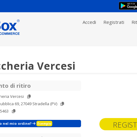
Accedi
Registrati
Rit
cheria Vercesi
to di ritiro
heria Vercesi
ubblica 69, 27049 Stradella (PV)
45463
REGIST
zo nel mio ordine?
Esempio