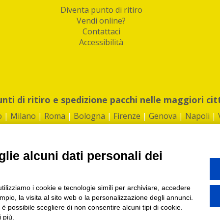
Diventa punto di ritiro
Vendi online?
Contattaci
Accessibilità
unti di ritiro e spedizione pacchi nelle maggiori cit
o
|
Milano
|
Roma
|
Bologna
|
Firenze
|
Genova
|
Napoli
|
lie alcuni dati personali dei
©2026 IndaBox srl
utilizziamo i cookie e tecnologie simili per archiviare, accedere
1360012 | REA: RM 1494760 | Cap.Soc.: 50.000€ |
Whistleblowing
|
Privacy
|
ti di ritiro tra Bar, Tabaccai, Edicole e Kipoint per ritirare i tuoi acquisti onli
pio, la visita al sito web o la personalizzazione degli annunci.
, è possibile scegliere di non consentire alcuni tipi di cookie.
 più.