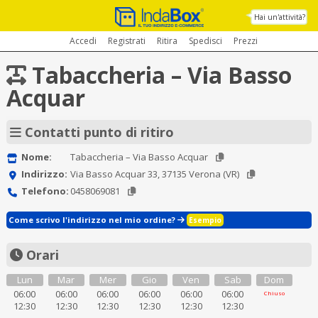
Hai un'attività?
Accedi
Registrati
Ritira
Spedisci
Prezzi
Tabaccheria – Via Basso
Acquar
Contatti punto di ritiro
Nome:
Tabaccheria – Via Basso Acquar
Indirizzo:
Via Basso Acquar 33, 37135 Verona (VR)
Telefono:
0458069081
Come scrivo l'indirizzo nel mio ordine?
Esempio
Orari
Lun
Mar
Mer
Gio
Ven
Sab
Dom
06:00
06:00
06:00
06:00
06:00
06:00
Chiuso
12:30
12:30
12:30
12:30
12:30
12:30