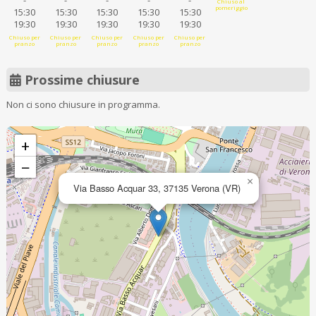
-
-
-
-
-
Chiuso al
pomeriggio
15:30
15:30
15:30
15:30
15:30
19:30
19:30
19:30
19:30
19:30
Chiuso per
Chiuso per
Chiuso per
Chiuso per
Chiuso per
pranzo
pranzo
pranzo
pranzo
pranzo
Prossime chiusure
Non ci sono chiusure in programma.
+
−
×
Via Basso Acquar 33, 37135 Verona (VR)