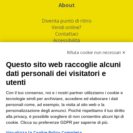
About
Diventa punto di ritiro
Vendi online?
Contattaci
Accessibilità
Follow Us
Rifiuta cookie non necessari ✕
Facebook
Questo sito web raccoglie alcuni
Linkedin
dati personali dei visitatori e
utenti
I nostri punti di ritiro e spedizione pacchi nelle
maggiori città italiane
Con il tuo consenso, noi e i nostri partner utilizziamo i cookie e
tecnologie simili per archiviare, accedere ed elaborare i dati
Torino
|
Milano
|
Roma
|
Bologna
|
Firenze
|
Genova
|
personali come, ad esempio, la visita al sito web o la
Napoli
|
Varese
personalizzazione degli annunci. Poiché rispettiamo il tuo diritto
alla privacy, è possibile scegliere di non consentire alcuni tipi di
cookie. Clicca su preferenze GDPR per saperne di più.
Visualizza la Cookie Policy Completa