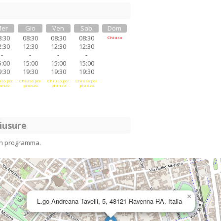
er
Gio
Ven
Sab
Dom
8:30
08:30
08:30
08:30
Chiuso
2:30
12:30
12:30
12:30
-
-
-
-
5:00
15:00
15:00
15:00
9:30
19:30
19:30
19:30
so per
Chiuso per
Chiuso per
Chiuso per
anzo
pranzo
pranzo
pranzo
iusure
in programma.
×
L.go Andreana Tavelli, 5, 48121 Ravenna RA, Italia