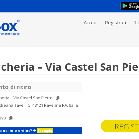
Accedi
Registrati
Rit
heria – Via Castel San Pie
to di ritiro
eria – Via Castel San Pietro
dreana Tavelli, 5, 48121 Ravenna RA, Italia
398
REGIST
zo nel mio ordine?
Esempio