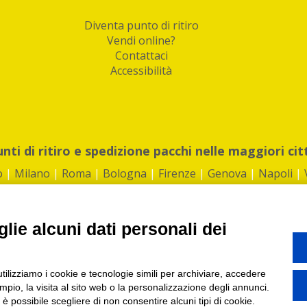
Diventa punto di ritiro
Vendi online?
Contattaci
Accessibilità
unti di ritiro e spedizione pacchi nelle maggiori cit
o
|
Milano
|
Roma
|
Bologna
|
Firenze
|
Genova
|
Napoli
|
lie alcuni dati personali dei
©2026 IndaBox srl
utilizziamo i cookie e tecnologie simili per archiviare, accedere
1360012 | REA: RM 1494760 | Cap.Soc.: 50.000€ |
Whistleblowing
|
Privacy
|
ti di ritiro tra Bar, Tabaccai, Edicole e Kipoint per ritirare i tuoi acquisti onli
pio, la visita al sito web o la personalizzazione degli annunci.
, è possibile scegliere di non consentire alcuni tipi di cookie.