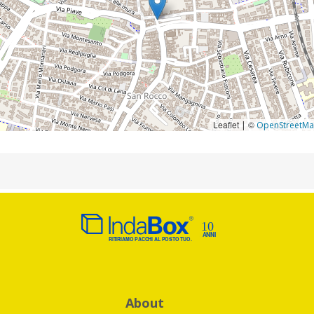
Leaflet
©
|
OpenStreetM
About