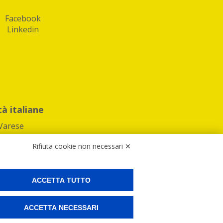
Facebook
Linkedin
tà italiane
Varese
Rifiuta cookie non necessari ✕
ACCETTA TUTTO
Preferenze Cookies
ACCETTA NECESSARI
ne e spedire i tuoi pacchi.