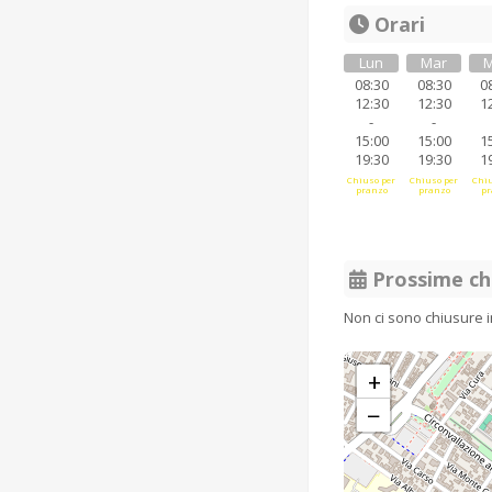
Orari
Lun
Mar
M
08:30
08:30
0
12:30
12:30
1
-
-
15:00
15:00
1
19:30
19:30
1
Chiuso per
Chiuso per
Chiu
pranzo
pranzo
pr
Prossime ch
Non ci sono chiusure 
+
−