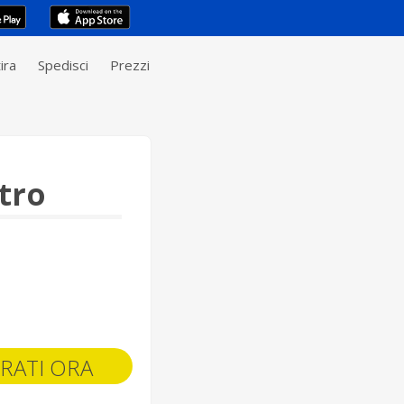
ira
Spedisci
Prezzi
tro
RATI ORA