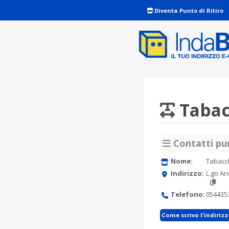
Diventa Punto di Ritiro
Tabacc
Contatti pun
Nome:
Tabacch
Indirizzo:
L.go An
Telefono:
054435
Come scrivo l'indiriz