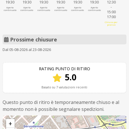
19:30
19:30
19:30
19:30
19:30
19:30
12:30
-
Aperto
Aperto
Aperto
Aperto
Aperto
Aperto
continuato
continuato
continuato
continuato
continuato
continuato
15:00
17:00
Chiuso per
pranzo
Prossime chiusure
Dal 05-08-2026 al 23-08-2026
RATING PUNTO DI RITIRO
5.0
Basato su 7 valutazioni recenti
Questo punto di ritiro è temporaneamente chiuso e al
momento non è possibile segnalare spedizioni.
+