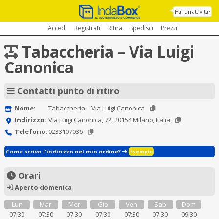
Hai un'attività?
Accedi
Registrati
Ritira
Spedisci
Prezzi
Tabaccheria – Via Luigi
Canonica
Contatti punto di ritiro
Nome:
Tabaccheria – Via Luigi Canonica
Indirizzo:
Via Luigi Canonica, 72, 20154 Milano, Italia
Telefono:
0233107036
Come scrivo l'indirizzo nel mio ordine?
Esempio
Orari
Aperto domenica
Lun
Mar
Mer
Gio
Ven
Sab
Dom
07:30
07:30
07:30
07:30
07:30
07:30
09:30