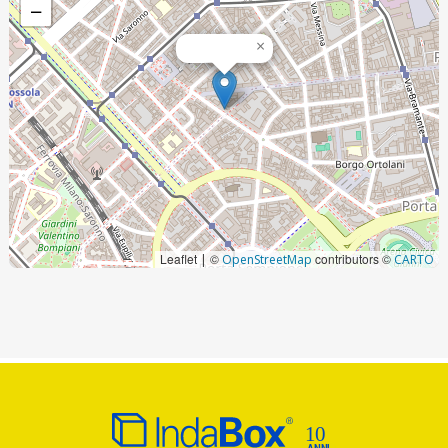
−
×
Leaflet
©
contributors ©
|
OpenStreetMap
CARTO