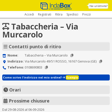
Hai un'attività?
Accedi
Registrati
Ritira
Spedisci
Prezzi
Tabaccheria – Via
Murcarolo
Contatti punto di ritiro
Nome:
Tabaccheria – Via Murcarolo
Indirizzo:
Via Murcarolo 49/51 ROSSO, 16167 Genova (GE)
Telefono:
0108690803
Come scrivo l'indirizzo nel mio ordine?
Esempio
Orari
Prossime chiusure
Dal 29-08-2026 al 06-09-2026