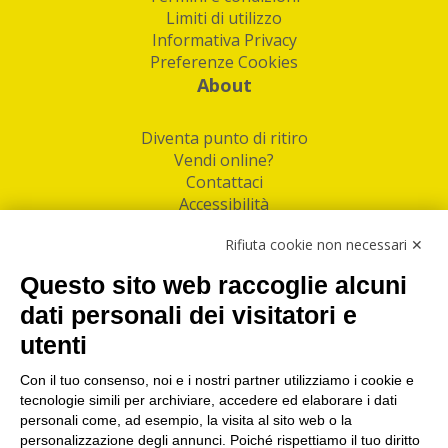
Limiti di utilizzo
Informativa Privacy
Preferenze Cookies
About
Diventa punto di ritiro
Vendi online?
Contattaci
Accessibilità
Follow Us
Rifiuta cookie non necessari ✕
Facebook
Questo sito web raccoglie alcuni
Linkedin
dati personali dei visitatori e
utenti
I nostri punti di ritiro e spedizione pacchi nelle
maggiori città italiane
Con il tuo consenso, noi e i nostri partner utilizziamo i cookie e
tecnologie simili per archiviare, accedere ed elaborare i dati
Torino
|
Milano
|
Roma
|
Bologna
|
Firenze
|
Genova
|
personali come, ad esempio, la visita al sito web o la
Napoli
|
Varese
personalizzazione degli annunci. Poiché rispettiamo il tuo diritto