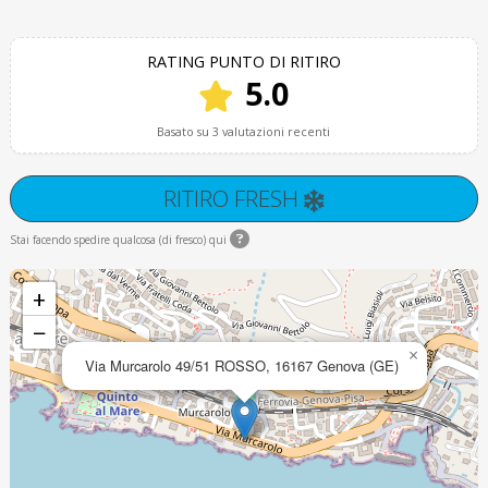
RATING PUNTO DI RITIRO
5.0
Basato su 3 valutazioni recenti
RITIRO FRESH
Stai facendo spedire qualcosa (di fresco) qui
+
−
×
Via Murcarolo 49/51 ROSSO, 16167 Genova (GE)