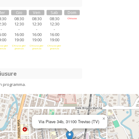
er
Gio
Ven
Sab
Dom
8:30
08:30
08:30
08:30
Chiuso
2:30
12:30
12:30
12:30
-
-
-
-
6:00
16:00
16:00
16:00
9:00
19:00
19:00
19:00
so per
Chiuso per
Chiuso per
Chiuso per
anzo
pranzo
pranzo
pranzo
iusure
in programma.
×
Via Piave 34b, 31100 Treviso (TV)