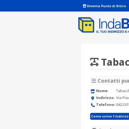
Diventa Punto di Ritiro
Tabacc
Contatti pun
Nome:
Tabacch
Indirizzo:
Via Pia
Telefono:
042230
Come scrivo l'indiriz