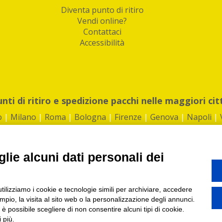
Diventa punto di ritiro
Vendi online?
Contattaci
Accessibilità
unti di ritiro e spedizione pacchi nelle maggiori cit
o
|
Milano
|
Roma
|
Bologna
|
Firenze
|
Genova
|
Napoli
|
lie alcuni dati personali dei
©2026 IndaBox srl
utilizziamo i cookie e tecnologie simili per archiviare, accedere
1360012 | REA: RM 1494760 | Cap.Soc.: 50.000€ |
Whistleblowing
|
Privacy
|
ti di ritiro tra Bar, Tabaccai, Edicole e Kipoint per ritirare i tuoi acquisti onli
pio, la visita al sito web o la personalizzazione degli annunci.
, è possibile scegliere di non consentire alcuni tipi di cookie.
 più.