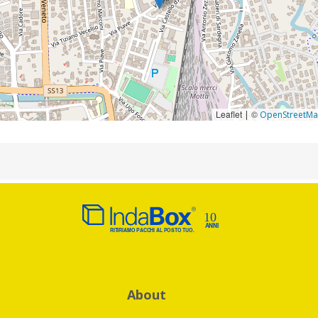
Leaflet
©
|
OpenStreetM
About