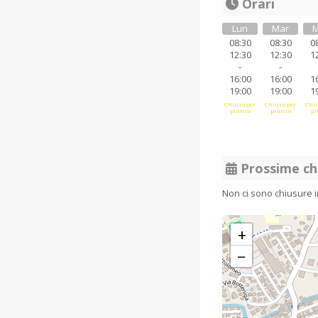
Orari
Lun
Mar
M
08:30
08:30
0
12:30
12:30
1
-
-
16:00
16:00
1
19:00
19:00
1
Chiuso per
Chiuso per
Chiu
pranzo
pranzo
pr
Prossime ch
Non ci sono chiusure 
+
−