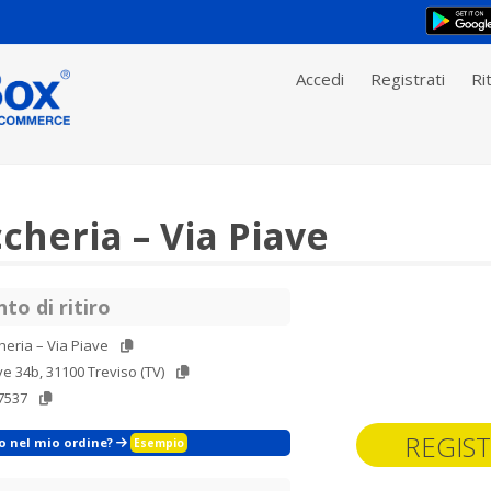
Accedi
Registrati
Rit
heria – Via Piave
to di ritiro
eria – Via Piave
ve 34b, 31100 Treviso (TV)
7537
REGIST
zo nel mio ordine?
Esempio