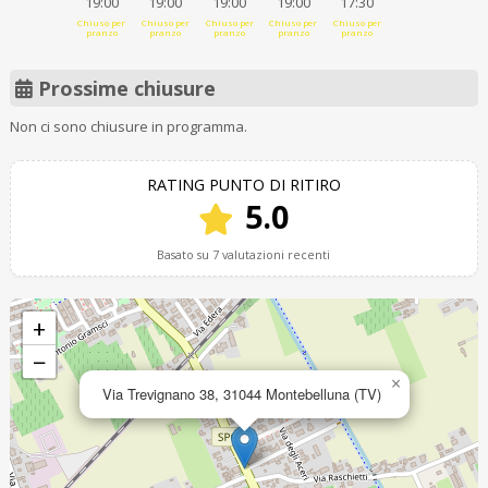
19:00
19:00
19:00
19:00
17:30
Chiuso per
Chiuso per
Chiuso per
Chiuso per
Chiuso per
pranzo
pranzo
pranzo
pranzo
pranzo
Prossime chiusure
Non ci sono chiusure in programma.
RATING PUNTO DI RITIRO
5.0
Basato su 7 valutazioni recenti
+
−
×
Via Trevignano 38, 31044 Montebelluna (TV)