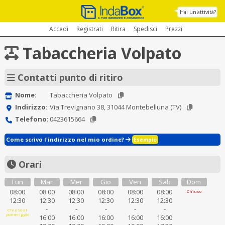
Hai un'attività?
Accedi
Registrati
Ritira
Spedisci
Prezzi
Tabaccheria Volpato
Contatti punto di ritiro
Nome:
Tabaccheria Volpato
Indirizzo:
Via Trevignano 38, 31044 Montebelluna (TV)
Telefono:
0423615664
Come scrivo l'indirizzo nel mio ordine?
Esempio
Orari
Lun
Mar
Mer
Gio
Ven
Sab
Dom
08:00
08:00
08:00
08:00
08:00
08:00
Chiuso
12:30
12:30
12:30
12:30
12:30
12:30
-
-
-
-
-
Chiuso al
pomeriggio
16:00
16:00
16:00
16:00
16:00