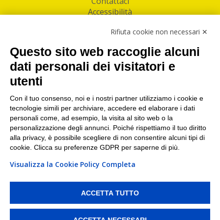
Contattaci
Accessibilità
Follow Us
Rifiuta cookie non necessari ✕
Facebook
Questo sito web raccoglie alcuni
Linkedin
dati personali dei visitatori e
utenti
I nostri punti di ritiro e spedizione pacchi nelle
maggiori città italiane
Con il tuo consenso, noi e i nostri partner utilizziamo i cookie e
tecnologie simili per archiviare, accedere ed elaborare i dati
Torino
|
Milano
|
Roma
|
Bologna
|
Firenze
|
Genova
|
personali come, ad esempio, la visita al sito web o la
Napoli
|
Varese
personalizzazione degli annunci. Poiché rispettiamo il tuo diritto
alla privacy, è possibile scegliere di non consentire alcuni tipi di
cookie. Clicca su preferenze GDPR per saperne di più.
Visualizza la Cookie Policy Completa
©2026 IndaBox srl
PI/CF/N°Iscr.: 10821360012 | REA: RM 1494760 | Cap.Soc.: 50.000€ |
Whistleblowing
|
Privacy
|
Preferenze Cookies
ACCETTA TUTTO
IndaBox | Oltre 11.500 punti di ritiro tra Bar, Tabaccai, Edicole e Kipoint per
ritirare i tuoi acquisti online e spedire i tuoi pacchi.
ACCETTA NECESSARI