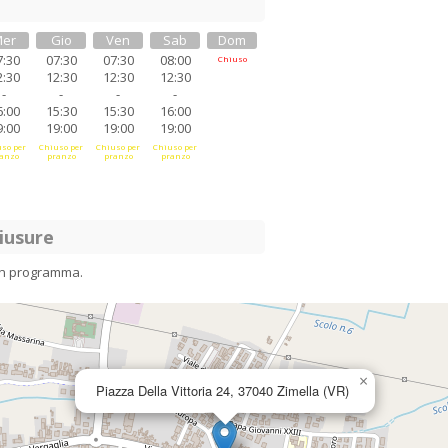
er
Gio
Ven
Sab
Dom
7:30
07:30
07:30
08:00
Chiuso
2:30
12:30
12:30
12:30
-
-
-
-
6:00
15:30
15:30
16:00
9:00
19:00
19:00
19:00
so per
Chiuso per
Chiuso per
Chiuso per
anzo
pranzo
pranzo
pranzo
iusure
in programma.
×
Piazza Della Vittoria 24, 37040 Zimella (VR)