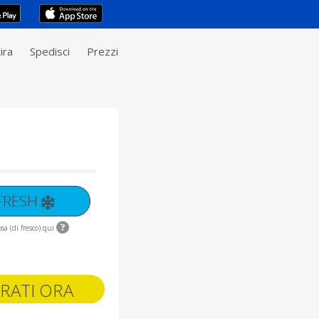
ira
Spedisci
Prezzi
 FRESH
sa (di fresco) qui
RATI ORA