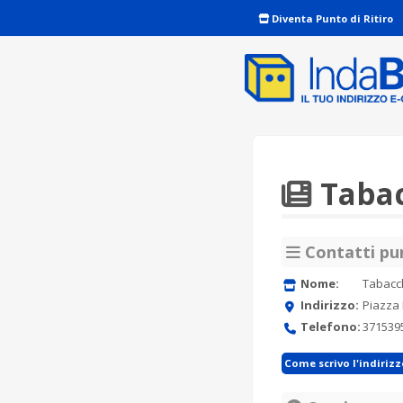
Diventa Punto di Ritiro
Tabac
Contatti pun
Nome:
Tabacch
Indirizzo:
Piazza 
Telefono:
371539
Come scrivo l'indiriz