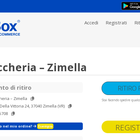
Accedi
Registrati
Rit
cheria – Zimella
to di ritiro
RITIRO
eria – Zimella
Stai facendo spedire qualco
Della Vittoria 24, 37040 Zimella (VR)
5708
REGIST
zo nel mio ordine?
Esempio