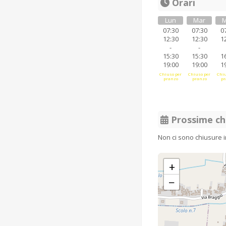
Orari
Lun
Mar
M
07:30
07:30
0
12:30
12:30
1
-
-
15:30
15:30
1
19:00
19:00
1
Chiuso per
Chiuso per
Chiu
pranzo
pranzo
pr
Prossime ch
Non ci sono chiusure 
+
−