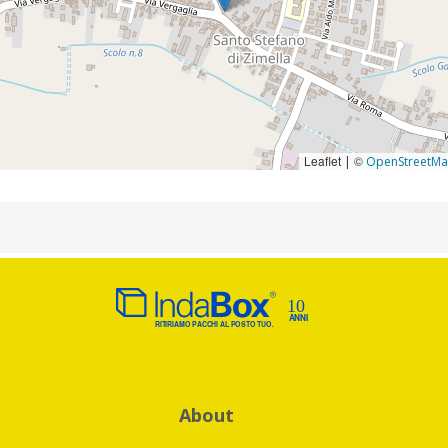
Leaflet
©
|
OpenStreetM
About