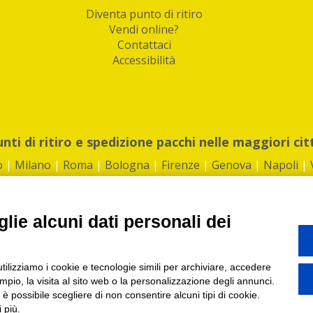
Diventa punto di ritiro
Vendi online?
Contattaci
Accessibilità
unti di ritiro e spedizione pacchi nelle maggiori cit
o
|
Milano
|
Roma
|
Bologna
|
Firenze
|
Genova
|
Napoli
|
lie alcuni dati personali dei
©2026 IndaBox srl
utilizziamo i cookie e tecnologie simili per archiviare, accedere
1360012 | REA: RM 1494760 | Cap.Soc.: 50.000€ |
Whistleblowing
|
Privacy
|
ti di ritiro tra Bar, Tabaccai, Edicole e Kipoint per ritirare i tuoi acquisti onli
pio, la visita al sito web o la personalizzazione degli annunci.
, è possibile scegliere di non consentire alcuni tipi di cookie.
 più.