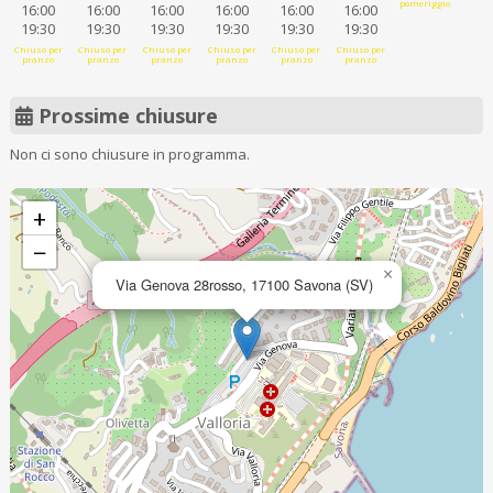
pomeriggio
16:00
16:00
16:00
16:00
16:00
16:00
19:30
19:30
19:30
19:30
19:30
19:30
Chiuso per
Chiuso per
Chiuso per
Chiuso per
Chiuso per
Chiuso per
pranzo
pranzo
pranzo
pranzo
pranzo
pranzo
Prossime chiusure
Non ci sono chiusure in programma.
+
−
×
Via Genova 28rosso, 17100 Savona (SV)