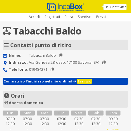
Hai un'attività?
Accedi
Registrati
Ritira
Spedisci
Prezzi
Tabacchi Baldo
Contatti punto di ritiro
Nome:
Tabacchi Baldo
Indirizzo:
Via Genova 28rosso, 17100 Savona (SV)
Telefono:
019484271
Come scrivo l'indirizzo nel mio ordine?
Esempio
Orari
Aperto domenica
Lun
Mar
Mer
Gio
Ven
Sab
Dom
07:30
07:30
07:30
07:30
07:30
07:30
09:30
12:30
12:30
12:30
12:30
12:30
12:30
12:30
-
-
-
-
-
-
Chiuso al