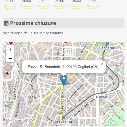
20:00
20:00
20:00
20:00
20:00
20:00
Chiuso per
Chiuso per
Chiuso per
Chiuso per
Chiuso per
Chiuso per
pranzo
pranzo
pranzo
pranzo
pranzo
pranzo
Prossime chiusure
Non ci sono chiusure in programma.
+
−
×
Piazza S. Benedetto 8, 09128 Cagliari (CA)