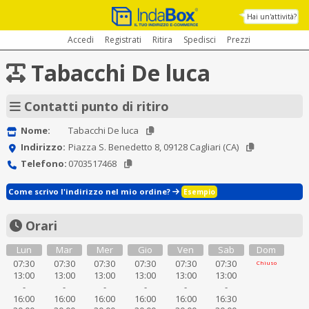
Hai un'attività?
Accedi
Registrati
Ritira
Spedisci
Prezzi
Tabacchi De luca
Contatti punto di ritiro
Nome:
Tabacchi De luca
Indirizzo:
Piazza S. Benedetto 8, 09128 Cagliari (CA)
Telefono:
0703517468
Come scrivo l'indirizzo nel mio ordine?
Esempio
Orari
Lun
Mar
Mer
Gio
Ven
Sab
Dom
07:30
07:30
07:30
07:30
07:30
07:30
Chiuso
13:00
13:00
13:00
13:00
13:00
13:00
-
-
-
-
-
-
16:00
16:00
16:00
16:00
16:00
16:30