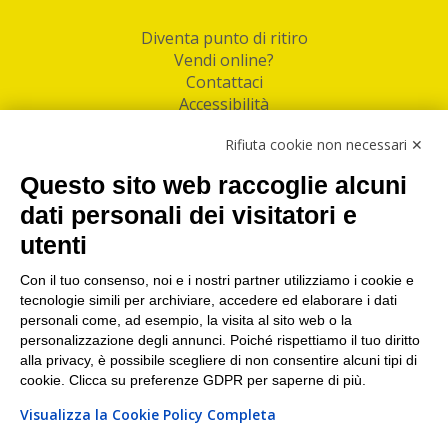
Diventa punto di ritiro
Vendi online?
Contattaci
Accessibilità
Follow Us
Rifiuta cookie non necessari ✕
Facebook
Questo sito web raccoglie alcuni
Linkedin
dati personali dei visitatori e
utenti
I nostri punti di ritiro e spedizione pacchi nelle
maggiori città italiane
Con il tuo consenso, noi e i nostri partner utilizziamo i cookie e
tecnologie simili per archiviare, accedere ed elaborare i dati
Torino
|
Milano
|
Roma
|
Bologna
|
Firenze
|
Genova
|
personali come, ad esempio, la visita al sito web o la
Napoli
|
Varese
personalizzazione degli annunci. Poiché rispettiamo il tuo diritto
alla privacy, è possibile scegliere di non consentire alcuni tipi di
cookie. Clicca su preferenze GDPR per saperne di più.
Visualizza la Cookie Policy Completa
©2026 IndaBox srl